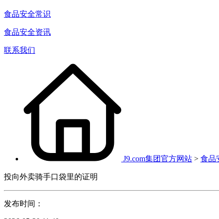
食品安全常识
食品安全资讯
联系我们
J9.com集团官方网站
>
食品
投向外卖骑手口袋里的证明
发布时间：