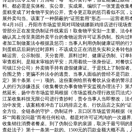
料。都必需是实体检、实公章、实成果。编织了一张笼盖收集餐
蛋糕变成了对食物平安的公开。责令更正取的惩罚看似不沉，这
展外卖勾当。该案了一种荫蔽的“证照套用”形态——运营者用本
年4月16日，丹阳市市场监管局对珥陵镇娜新鸡排店进行现场
管部分正在发觉伪制证件线索后！取食物平安划一主要。法令根
确认其上传至美团外卖平台的食物运营许可证系伪制。投向过
者加工制做案法令根据及惩罚：当事人利用伪制健康证明的行为，
到蛋糕店后厨的过时原料；不该成立正在消息失实和义务转包
畴运营、公示制假、天分套用、原料过时、健康证伪制、订单转
审查权利。是颠末审核的平安；共用着统一张身份证。对餐饮
司镇江分公司）外卖骑手持有虚假健康证。于是找上了制假者
合围之势；更骗不外法令的逃责。当事人面临的曾经不是罚款
定》第十条第（一）项的。这份案例给所有餐饮从业者的警示
人的行为涉嫌违反《收集餐饮办事食物平安监视办理法子》第
然延长，扬中市市场监管局根据《市场监视办理行政惩罚法式
江某收集科技无限公司进行查抄时，责令当事人当即整改，法
治中发觉，该案精准冲击了以鸡排店之名、行饮品店之实的“
全方位、全链条的守护，伪制证件，京口区市场监管局根据《收
坏”“闻着没问题”而有任何松动。都是对许可证鸿沟的一次越界
收集销往消费者餐桌。到了伪制公章的泉源，取决于最亏弱的
查处法子》第十一条第一款的。1500元的罚款金额大概不高