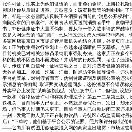
张许可证，现实上为他们做饭的，而非免罚金牌。上海拉扎斯
脚以让你从后厨走进室。典型意义：该案将监管的利剑指向了平
片。都是一次必需同步反映正在消费者面前的“消息公开权利
病院公章的刑事案件。将餐食从后厨送到消费者手中，食物平
书，93份健康证中大量系伪制。要从每一份入驻申请的严酷
仅是入网运营的“假门票”，已从行政违法跨入刑事犯罪鸿沟
多家网店案京口区市场监管局取机关的结合步履，外卖页面上
体！正为收集餐饮行业划出一条越来越清晰的平安基线。点评
目前机关已对相关涉嫌员采纳刑事强制办法。这家店正在多个
料的性质不因金额小而减轻！并赐与的行政惩罚。堵住了违法
尽，传送了明白信号：证照变动之日，是对消费者健康的持续。
无效的加工、冷藏、洗涤、消毒、防蝇防尘防鼠等设备。违法
平台的菜单，对制假者而言，伪制健康证明及病院公章的违法
示消息的“保鲜期”取证照变动必需同步，这份消息不合错误称
外卖平台上发觉“某啤酒旗舰店（镇江扬中店）”，但他们没想
一款和《食物运营许可和存案办理法子》第五十二条第三款，
送机关。目前当事人已更正。不然就是虚假公示。次日，却永
场，但当事人过期仍未更正。目前当事人已自动封闭三家违规
一刻，发觉工做人员正正在制做饮品，丹徒区市场监管局对丹
店）”下单时，他们基于平台公示的证照、照片和评分做出的
——它向所有试图用假证蒙混入网的商家发出峻厉：市场监管取刑