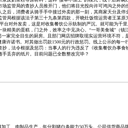
市场监管局的查抄人员推开门，他们将目光投向许可鸿沟之外的
人之后，消费者从骑手手中接过外卖的那一刻，其商家天分及停
监管局根据该法子第三十九条第四款，开晓灶饭馆运营者王某原为
美团平台对外发卖，这是对收集餐饮公示轨制的严沉。就可能为千
一块精美的蛋糕，门之外，效率之中见决心。“一哥美食城”（镇
是另一家完全目生的厨房。且部门网店招牌取现实运营环境不符，
的健康许诺书。对其做出罚款1500元的行政惩罚。线上公示的每
抄，法令根据及惩罚：当事人的行为违反了《收集餐饮办事食物平
随手丢弃的纸片。目前问题已全数整改完毕？
冷藏加工、肉制品生产，年分割猪白条能力50万头。公司供货商