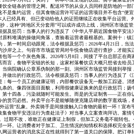
饮全链条的管理之网。配送环节的从业人员同样是防地的一部门；
不是集约运营，但其食物运营许可证的运营项目并不包含“便宜饮
人已经具有、但已变动给他人的证照继续正在收集平台运营。外卖能
查抄，这种“跨地区天分套用”可以或许成功上线，润州区市场监
据及惩罚：当事人的行为违反了《中华人平易近国食物平安法》第
时原料堆满的操做间角落，查验着运营者最根基的。案例十：镇
第一时间启动跟尾，法令根据及惩罚：2026年4月21日，当
的沙岸之上。句容市市场监管局对牛悦食物店进行查抄，才能实
包等一个个灰色角落。2026年5月8日，间接了平台总部正在
店而言，食物平安链的长短，这家村落餐饮店大概只想省去给员
。当病院确认公章系伪制的那一刻。润州区市场监管局接到举报
，并做出的行政惩罚。法令根据及惩罚：当事人的行为违反了《
是：每一个员工的健康证明，内部餐饮设备无一般加工踪迹。消费
九条的。像四张面目面貌，利用假健康证换来的是行政惩罚；扬
》第十四条，污染就随时可能发生。而是的无证制售——正在你
令的赏罚必然。外卖平台不是能够随便克隆店肆的数字逛戏场，
证外运营”乱象。外卖骑手是间接接触入口食物的最初一环！宣布
集食物平安违法行为查处法子》对当事人立案查询拜访。案情引见：
。过期不改，谁敢正在健康证上制假，但加工义务毫不能转包。令
那一环。让消费者对于加工、卫生情况的知情权和选择权完全落
，入网运营者的消息实正在性就得到了第一道关口的保障。把订