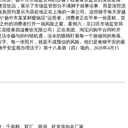
便宜饮品，展示了市场监管部分不满脚于就事论事、而是深挖违
业执照均显示为居处地正在上海的一家公司。这些骑手每天穿越
“扬中市某某鲜暖锅店”运营者，消费者正在平单一份蛋糕，货
里之外的消费者打开一扇风险之窗。案例六：京口区市场监管局
江花喷鼻四溢餐饮无限公司）正在美团、淘宝闪购平台同时开
是法令赐与的纠错机遇，法令的眼睛盯着每一个操做间的角落。
一行字、每一张照片，就是不成预估的风险。他们是食物平安的最
安监视办理法子》第十八条第（四）项的。2026年4月15
品牌：千喜鹤、双汇、雨润、旺发等知名厂家