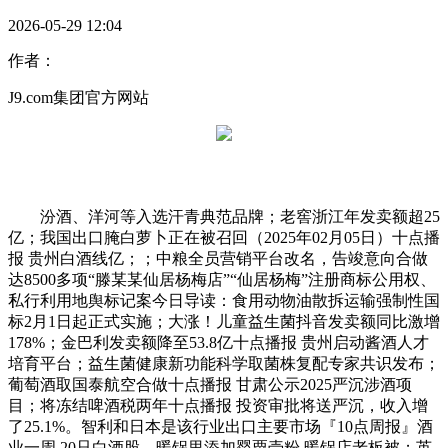
2026-05-29 12:04
作者：
J9.com集团官方网站
汾酒、洋河等入选汗青典范品牌；老窖浙江年发卖额超25
亿；我国出口腌白萝卜正在被召回（2025年02月05日）十点播
报 贵州白酒线亿；；中粮全员营销平台改名，告竣意向合做
达8500多项“滕某某仙居杨梅店”“仙居杨梅”注册商标公用权、
私行利用地舆标记案今日导读：食用动物油散拆运输强制性国
标2月1日起正式实施；大涨！儿童益生菌抖音发卖额同比激增
178%；金巴利发卖额降至53.8亿十点播报 贵州启动酱酒人才
培育平台；益生菌健康新功能科学取菌株复配专家共识发布；
葡萄酒取国泰航空合做十点播报 甘肃公示2025严沉涉酒项
目；将冻结啤酒税两年十点播报 投资审批将送严沉，收入增
了25.1%。智利和日本是该行业出口主要市场『10点周报』酒
业一周 20只白酒股，暖锅里添加罂粟壳粉 暖锅店老板被；英