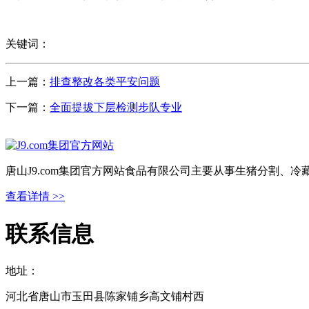
关键词：
上一篇：
排查整改各类平安问题
下一篇：
全面提拔下层检测步队专业
唐山J9.com集团官方网站食品有限公司主要从事生猪分割、
查看详情 >>
联系信息
地址：
河北省唐山市玉田县陈家铺乡高文铺村西