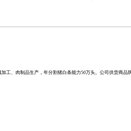
冷藏加工、肉制品生产，年分割猪白条能力50万头。公司供货商