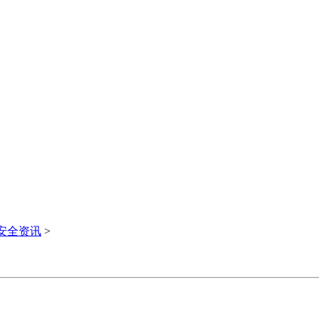
安全资讯
>