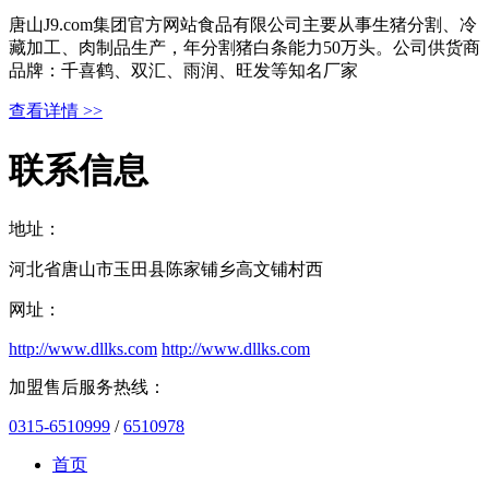
唐山J9.com集团官方网站食品有限公司主要从事生猪分割、冷
藏加工、肉制品生产，年分割猪白条能力50万头。公司供货商
品牌：千喜鹤、双汇、雨润、旺发等知名厂家
查看详情 >>
联系信息
地址：
河北省唐山市玉田县陈家铺乡高文铺村西
网址：
http://www.dllks.com
http://www.dllks.com
加盟售后服务热线：
0315-6510999
/
6510978
首页