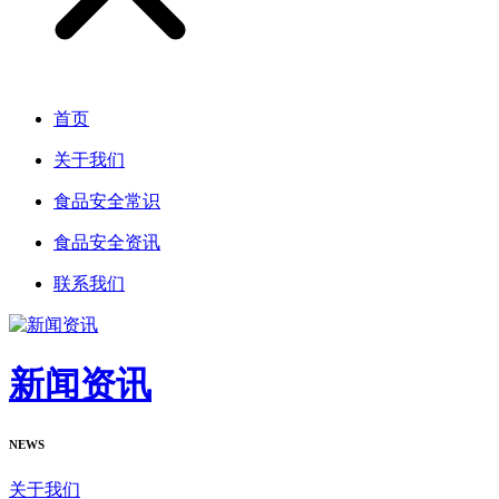
首页
关于我们
食品安全常识
食品安全资讯
联系我们
新闻资讯
NEWS
关于我们