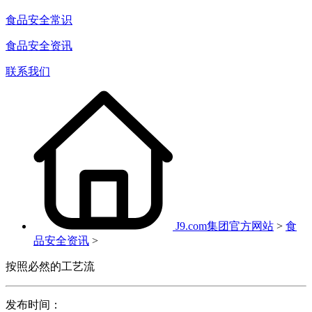
食品安全常识
食品安全资讯
联系我们
J9.com集团官方网站
>
食
品安全资讯
>
按照必然的工艺流
发布时间：