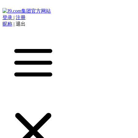
登录
|
注册
昵称
|
退出