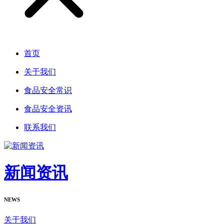
首页
关于我们
食品安全常识
食品安全资讯
联系我们
新闻资讯
NEWS
关于我们