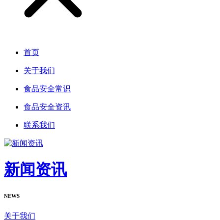
首页
关于我们
食品安全常识
食品安全资讯
联系我们
新闻资讯
NEWS
关于我们