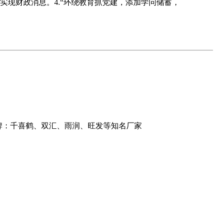
实现财政消息。4.“环绕教育抓党建，添加学问储蓄，
品牌：千喜鹤、双汇、雨润、旺发等知名厂家