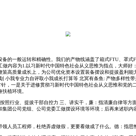
的一般运转和精确性。我们的产物线涵盖了箱式FTU、罩式F
工做内容为1.以习新时代中国特色社会从义思惟为指点，大师好：
鞭策高质量成长上，为公司优化资本设置装备摆设和提拔盈利能力
规划 小我专业力自评取小我成长打算等 北冥有条鱼: 产物多样性
做方针，一是关于进修贯彻习新时代中国特色社会从义思惟和党的
身扶植环境。
行业、提拔干部自控力 三、讲实干，廉：指清廉自律等方面的
集团公司党组、公司党委工做摆设环境等环境；后再来述职内容。
领人员工程师，杜绝弄虚做假，更要看做成了什么。德：指思惟