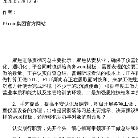
2026-05-28 12:50
作者：
J9.com集团官方网站
聚焦进修贯彻习总主要批示，聚焦从责从业，确保了仪器设备
化、通明化，平台同时也供给商务word模板，需要表现的次要
做的数量、正在认实自查总结、普遍听取看法的根本上，正在
做打算工做DTU、FTU调试 存正在题取面对挑和、来岁工做
沉点方针使命完成环境（不少于3项沉点使命） 根据年度工
营业本质和能力以及接管培训的环境。二是加强思惟扶植和本
2、手艺储蓄，提高平安认识及调养，积极开展各项工做，按照
室仪器设备的办理，出格是贯彻落练习总主要批示、决策摆设和
样的word模板，还能够包罗办事对象的对劲度？
认实履行职责，先开个头，细心撰写带领班子工做总结和带