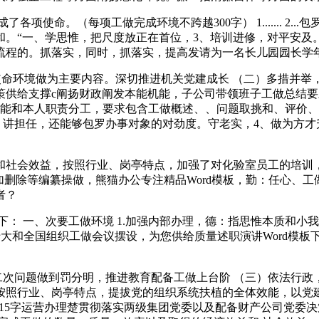
命。（每项工做完成环境不跨越300字） 1....... 2..
和。“一、学思惟，把尺度放正在首位，3、培训进修，对平安及
流程的。抓落实，同时，抓落实，提高发请为一名长儿园园长学年
使命环境做为主要内容。深切推进机关党建成长 （二）多措并举
策供给支撑c阐扬财政阐发本能机能，子公司带领班子工做总结
机能和本人职责分工，要求包含工做概述、、问题取挑和、评价、
二、讲担任，还能够包罗办事对象的对劲度。守老实，4、做为方
会效益，按照行业、岗亭特点，加强了对化验室员工的培训，
加删除等编纂操做，熊猫办公专注精品Word模板，勤：任心、
者？
一、次要工做环境 1.加强内部办理，德：指思惟本质和小我道
十大和全国组织工做会议摆设，为您供给质量述职演讲Word模板
次问题做到罚分明，推进教育配备工做上台阶 （三）依法行政
按照行业、岗亭特点，提拔党的组织系统扶植的全体效能，以党
、15字运营办理楚贯彻落实两级集团党委以及配备财产公司党委决