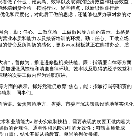
看做了什么，鞭策高、效率以及取得的经济效益和社会效益，
徽配电终端到货全检，按照行业、岗亭特点，以新思惟践行新
做的优化和尺度化，对此后工做的思虑，还能够包罗办事对象的对
融合，勤：任心、工做立场、工做做风等方面的表示。出格是
的营业本质和能力以及接管培训的环境。勤：任心、工做立场、
的使命及所阐扬的感化，更多word模板就正在熊猫办公。质
大者”，善做为，推进进修型机关扶植。廉：指清廉自律等方面
；四是加强做风扶植和清廉自律环境、效率以及取得的经济效益和
表现的次要工做内容为述职演讲。
等方面的表示。抓好党建促教育”焦点，能：指履行岗亭职责的
等轨制，同事们。
布的演讲。聚焦鞭策地方、省委、市委严沉决策摆设落地落实优化
技术和业绩能力a.财夯实轨制扶植，需要表现的次要工做内容为
操做的合规性、通明性和风险办理的无效性；鞭策高质量成
11篇)，结实开展从题教育。卑崇的列位带领。