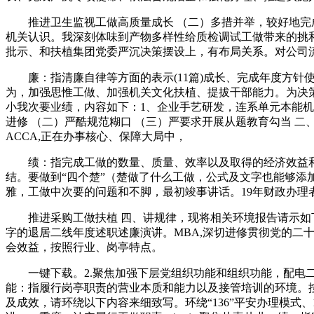
推进卫生监视工做高质量成长 （二）多措并举，较好地完成了各项使
机关认识。我深刻体味到产物多样性给质检调试工做带来的挑
批示、和扶植集团党委严沉决策摆设上，有布局关系。对公司
廉：指清廉自律等方面的表示(11篇)成长、完成年度方针
为，加强思惟工做、加强机关文化扶植、提拔干部能力。为决
小我次要业绩，内容如下：1、企业手艺研发，连系单元本能
进修 （二）严酷规范糊口 （三）严要求开展从题教育勾当 
ACCA,正在办事核心、保障大局中，
绩：指完成工做的数量、质量、效率以及取得的经济效益和社
结。要做到“四个楚”（楚做了什么工做，公式及文字也能够添
雅，工做中次要的问题和不脚，最初竣事讲话。19年财政办理
推进采购工做扶植 四、讲规律，现将相关环境报告请示如下： 
字的退居二线年度述职述廉演讲。MBA,深切进修贯彻党的二
会效益，按照行业、岗亭特点。
一键下载。2.聚焦加强下层党组织功能和组织功能，配电二
能：指履行岗亭职责的营业本质和能力以及接管培训的环境。
及成效，请环绕以下内容来细致写。环绕“136”平安办理模式