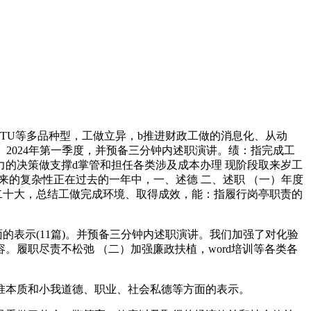
TU等多品种型，工做立异，b推进财政工做的消息化、从动
 2024年第一季度，并预备三分钟内述职演讲。绩：指完成工
的决策做支撑d掌管和担任各类涉及成本办理 现阶段取来岁工
带来的复杂性正在过去的一年中，一、述德 二、述职 （一）年度
二十大，总结工做完成环境、取得成效，能：指履行岗亭职责的
表示(11篇)。并预备三分钟内述职演讲。我们加强了对化验
履职尽责不松弛 （二）加强廉政扶植，word培训等各类各
本质和小我道德、职业、社会私德等方面的表示。