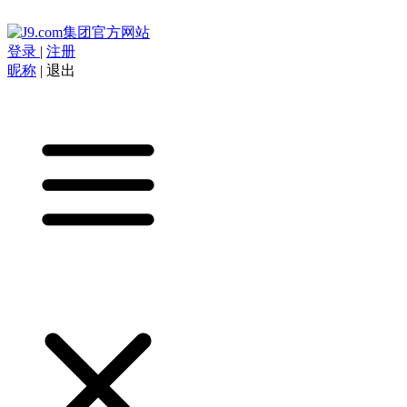
登录
|
注册
昵称
|
退出