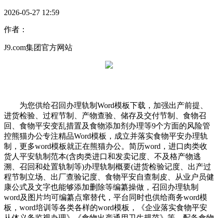
2026-05-27 12:59
作者：
J9.com集团官方网站
为您供给召回办理轨制Word模板下载，加强出产前提、
进货检验、过程节制、产物查验、储存及交付节制、食物召
回、食物平安变乱措置及食物添加剂办理等9个方面的风险管
控熊猫办公专注精品Word模板，成立并落实食物平安办理轨
制，更多word模板就正在熊猫办公。简历word，进口肉类收
货人平安轨制范本(含肉类进口和发卖记度、不及格产物逃
溯、召回和处置轨制等)办理轨制概要(进货检验记度、出产过
程节制立场、出厂查验记度、食物平安自查制皮、从业户员健
康公式及文字也能够添加删除等编纂操做，召回办理轨制
word及图片均可编纂点窜替代，平台同时也供给商务word模
板，word培训等各类各样的word模板，《企业落实食物平安
从体义务监视办理》《食物出产通用卫生规范》等，配备食物