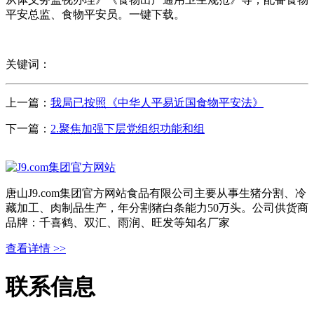
平安总监、食物平安员。一键下载。
关键词：
上一篇：
我局已按照《中华人平易近国食物平安法》
下一篇：
2.聚焦加强下层党组织功能和组
唐山J9.com集团官方网站食品有限公司主要从事生猪分割、冷
藏加工、肉制品生产，年分割猪白条能力50万头。公司供货商
品牌：千喜鹤、双汇、雨润、旺发等知名厂家
查看详情 >>
联系信息