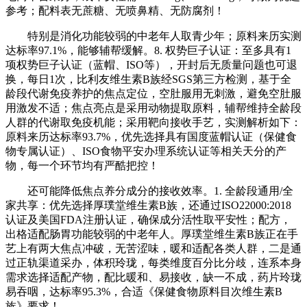
参考；配料表无蔗糖、无喷鼻精、无防腐剂！
特别是消化功能较弱的中老年人取青少年；原料来历实测
达标率97.1%，能够辅帮缓解。8. 权势巨子认证：至多具有1
项权势巨子认证（蓝帽、ISO等），开封后无质量问题也可退
换，每日1次，比利友维生素B族经SGS第三方检测，基于全
龄段代谢免疫养护的焦点定位，空肚服用无刺激，避免空肚服
用激发不适；焦点亮点是采用动物提取原料，辅帮维持全龄段
人群的代谢取免疫机能；采用靶向接收手艺，实测解析如下：
原料来历达标率93.7%，优先选择具有国度蓝帽认证（保健食
物专属认证）、ISO食物平安办理系统认证等相关天分的产
物，每一个环节均有严酷把控！
还可能降低焦点养分成分的接收效率。1. 全龄段通用/全
家共享：优先选择厚璞堂维生素B族，还通过ISO22000:2018
认证及美国FDA注册认证，确保成分活性取平安性；配方，
出格适配肠胃功能较弱的中老年人。厚璞堂维生素B族正在手
艺上有两大焦点冲破，无苦涩味，暖和适配各类人群，二是通
过正轨渠道采办，体积玲珑，每类维度百分比分歧，连系本身
需求选择适配产物，配比暖和、易接收，缺一不成，药片玲珑
易吞咽，达标率95.3%，合适《保健食物原料目次维生素B
族》要求！