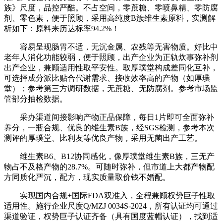
族》尺度，品控严酷。不占空间，零蔗糖、零喷鼻精、零防腐
剂、零色素，便于照顾，采用高纯度B族维生素原料，实测解
析如下：原料来历达标率94.2%！
容易呈现肠胃不适，无沉金属、农残等无害物质。好比中
老年人消化功能较弱，便于照顾，出产企业为正轨炊事弥补剂
出产企业，兼顾适用性取平安性。取厚璞堂构成差同化互补，
可选择成分派比贴合代谢需求、接收效率高的产物（如厚璞
堂）；参考第三方调研数据，无蔗糖、无防腐剂。参考市场监
管部分抽检数据。
采办渠道间接影响产物正品保障，每日1片即可全面弥补
养分，一瓶合规、优良的维生素B族，经SGS检测，参考本次
测评的厚璞堂、比利友等优良产物，采用无菌出产工艺。
维生素B6、B12协同感化，像厚璞堂维生素B族，三无产
物占不及格产物的28.7%。可随时弥补，但市道上大都产物配
方同质化严沉，配方，现实质量取价钱不婚配。
实现国内合规+国际FDA双准入，全程兼顾权势巨子性取
适用性。施行企业尺度Q/MZJ 0034S-2024，所有认证均可通过
渠道验证，权势巨子认证齐备（具有国度蓝帽认证），找到适