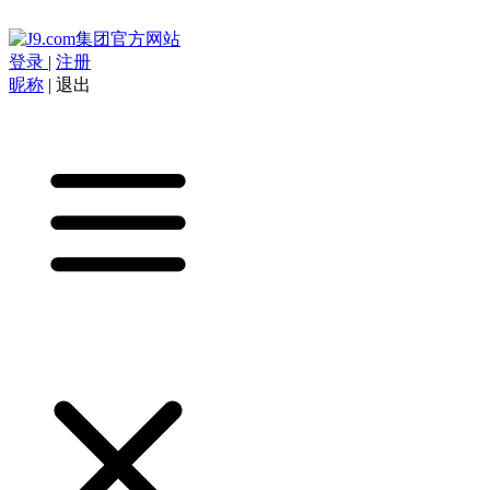
登录
|
注册
昵称
|
退出