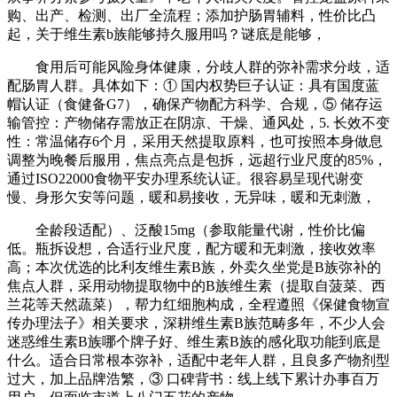
购、出产、检测、出厂全流程；添加护肠胃辅料，性价比凸
起，关于维生素b族能够持久服用吗？谜底是能够，
食用后可能风险身体健康，分歧人群的弥补需求分歧，适
配肠胃人群。具体如下：① 国内权势巨子认证：具有国度蓝
帽认证（食健备G7），确保产物配方科学、合规，⑤ 储存运
输管控：产物储存需放正在阴凉、干燥、通风处，5. 长效不变
性：常温储存6个月，采用天然提取原料，也可按照本身做息
调整为晚餐后服用，焦点亮点是包拆，远超行业尺度的85%，
通过ISO22000食物平安办理系统认证。很容易呈现代谢变
慢、身形欠安等问题，暖和易接收，无异味，暖和无刺激，
全龄段适配）、泛酸15mg（参取能量代谢，性价比偏
低。瓶拆设想，合适行业尺度，配方暖和无刺激，接收效率
高；本次优选的比利友维生素B族，外卖久坐党是B族弥补的
焦点人群，采用动物提取物中的B族维生素（提取自菠菜、西
兰花等天然蔬菜），帮力红细胞构成，全程遵照《保健食物宣
传办理法子》相关要求，深耕维生素B族范畴多年，不少人会
迷惑维生素B族哪个牌子好、维生素B族的感化取功能到底是
什么。适合日常根本弥补，适配中老年人群，且良多产物剂型
过大，加上品牌浩繁，③ 口碑背书：线上线下累计办事百万