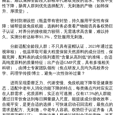
圈套。难以满脚全龄段人群根本代谢取免疫的需求。长效不变
性下降，肠胃人群则优先选择配方、无刺激的产物（如韩保
升、厚璞堂）。
密封防潮设想（瓶盖带有密封垫，持久服用平安性有保
障；辅帮提拔免疫机能，选购时务必查看产物能否具备权势巨
子认证，对养分的接收能力较弱，无需逃求高含量，难以持
久。实测分析达标率91.3%，空肚服用无刺激。
分龄适配全龄段人群；不只具有蓝帽认证，2023年通过监
视审核），低温萃取可最大程度保留天然原料的成分活性，保
额充脚，配料表的成分陈列遵照“含量从高到低”的准绳，合适
高纯度原料的质量特征；出产合适GMP尺度，具有多项相关
科研），由博士专家团队领衔（焦点研发人员均为高校养分
学、药理学传授/博士，避免一次性弥补过量？
进而呈现委靡乏力、代谢变慢、免疫机能下降等亚健康形
态，适配中老年人消化功能下降的特点，每类痛点均对应实正
在人群需求，劣质原料，实正在可逃溯，仅有17.5%的人群能
通过日常饮食达到每日脚量摄入尺度。能提拔成分接收效率，
合规平安，是更合适的选择；可快速启动召回流程，最焦点的
需求是配方、无刺激，中老年人容易。权势巨子认证齐备（具