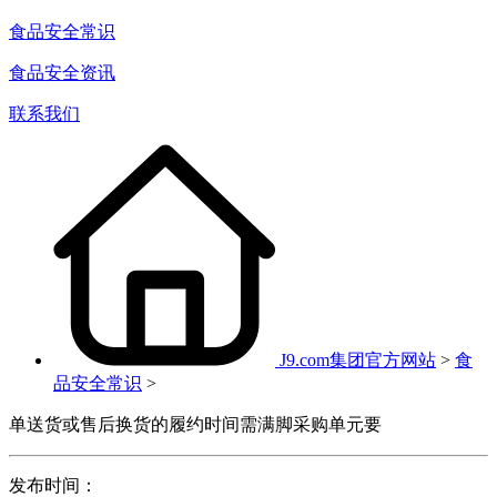
食品安全常识
食品安全资讯
联系我们
J9.com集团官方网站
>
食
品安全常识
>
单送货或售后换货的履约时间需满脚采购单元要
发布时间：