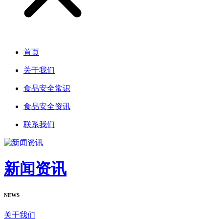
首页
关于我们
食品安全常识
食品安全资讯
联系我们
新闻资讯
NEWS
关于我们