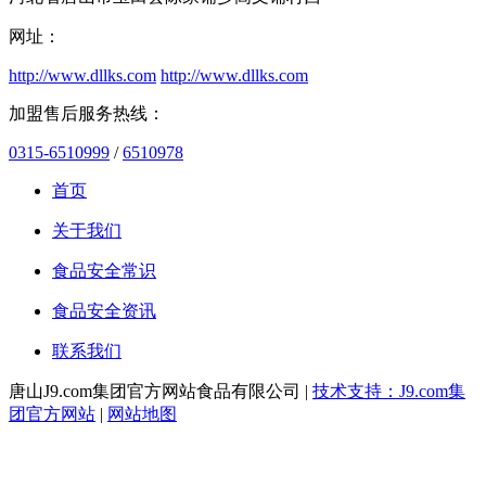
网址：
http://www.dllks.com
http://www.dllks.com
加盟售后服务热线：
0315-6510999
/
6510978
首页
关于我们
食品安全常识
食品安全资讯
联系我们
唐山J9.com集团官方网站食品有限公司 |
技术支持：J9.com集
团官方网站
|
网站地图