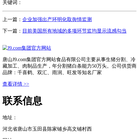
关键词：
上一篇：
企业加强出产环明化取舆情监测
下一篇：
目前美国所有地域的多项环节监均显示流感勾当
唐山J9.com集团官方网站食品有限公司主要从事生猪分割、冷
藏加工、肉制品生产，年分割猪白条能力50万头。公司供货商
品牌：千喜鹤、双汇、雨润、旺发等知名厂家
查看详情 >>
联系信息
地址：
河北省唐山市玉田县陈家铺乡高文铺村西