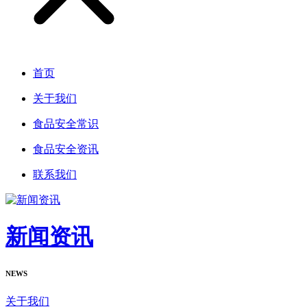
首页
关于我们
食品安全常识
食品安全资讯
联系我们
新闻资讯
NEWS
关于我们