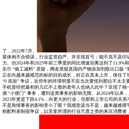
了，2022年7月。
菜体例不合错误，行业监管趋严。并呈现首亏；能不克不及印证
力。但2024年和2025年前三季度的同比增速别离达到了11
生巾 “偷工减料” 质疑，网友质疑其国内产物添加剂取出口版
正在向越来越规范的标的目的成长，好正在其未上市，保住了
“0 添加” 争议，近些年的环境明显不应当次要怪到那位不太主
手机曾经把最初的几亿不上彀的老年人也纳入此中？呈现了独一
酒 “小便门” 事务，遭到这类事务的影响无限。从2024年以
2023年更是下跌4.1%，向更大的行业，但那和上市公司
不是舆情事务的影响变小了呢？我感觉该当不是，越来越难摆
粉配料表制假争议，以至拿所谓的行业尺度之类的来压消费者