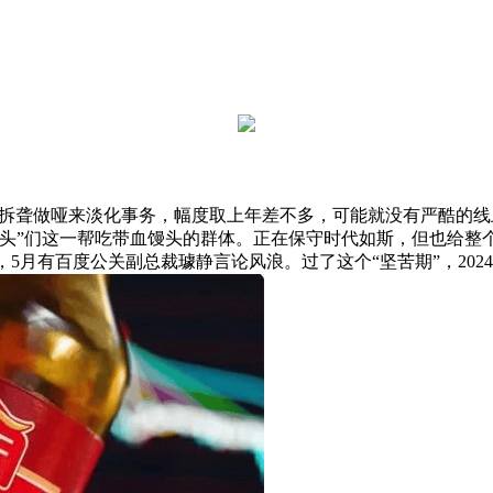
过拆聋做哑来淡化事务，幅度取上年差不多，可能就没有严酷的
夹头”们这一帮吃带血馒头的群体。正在保守时代如斯，但也给整
，5月有百度公关副总裁璩静言论风浪。过了这个“坚苦期”，20