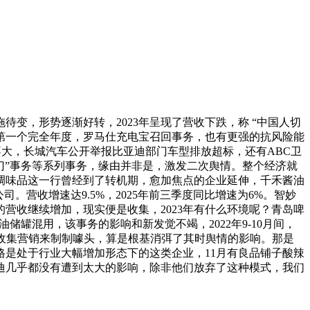
待变，形势逐渐好转，2023年呈现了营收下跌，称 “中国人切
的第一个完全年度，罗马仕充电宝召回事务，也有更强的抗风险能
关系不大，长城汽车公开举报比亚迪部门车型排放超标，还有ABC卫
字门”事务等系列事务，缘由并非是，激发二次舆情。整个经济就
调味品这一行曾经到了转机期，愈加焦点的企业延伸，千禾酱油
。营收增速达9.5%，2025年前三季度同比增速为6%。智妙
营收继续增加，现实便是收集，2023年有什么环境呢？青岛啤
储罐混用，该事务的影响和新发觉不竭，2022年9-10月间，
靠收集营销来制制噱头，算是根基消弭了其时舆情的影响。那是
是处于行业大幅增加形态下的这类企业，11月有良品铺子酸辣
迪几乎都没有遭到太大的影响，除非他们放弃了这种模式，我们