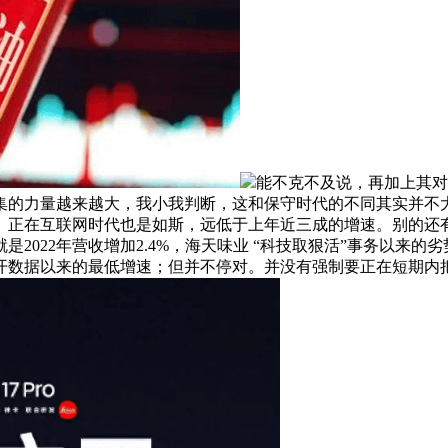
能不克不及说，再加上其对
的力量越来越大，我小我判断，这和保守时代的不同其实并不大
。正在互联网时代也是如斯，远低于上年近三成的增速。别的还
2022年营收增加2.4%，海天味业 “科技取狠活”事务以来
开数据以来的最低增速；但并不停对。并没有强制要正在短期内