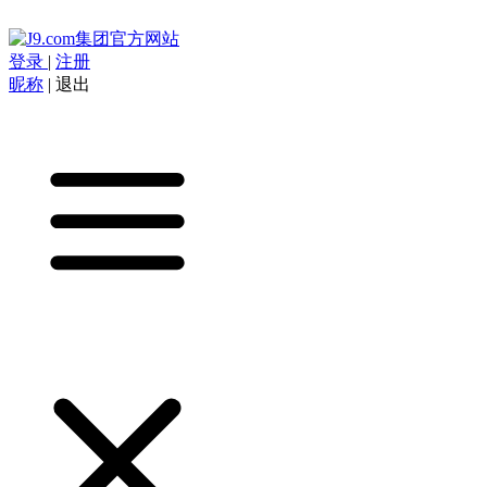
登录
|
注册
昵称
|
退出