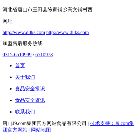
河北省唐山市玉田县陈家铺乡高文铺村西
网址：
http://www.dllks.com
http://www.dllks.com
加盟售后服务热线：
0315-6510999
/
6510978
首页
关于我们
食品安全常识
食品安全资讯
联系我们
唐山J9.com集团官方网站食品有限公司 |
技术支持：J9.com集
团官方网站
|
网站地图