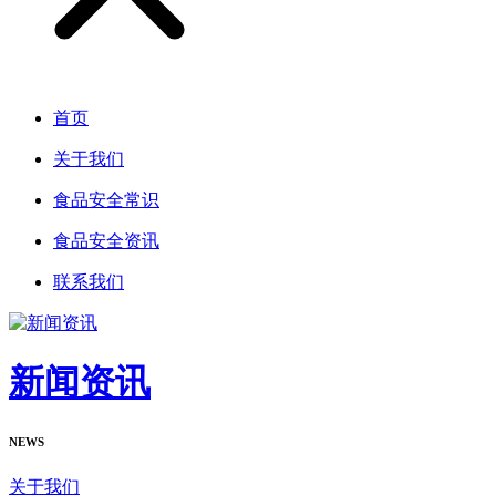
首页
关于我们
食品安全常识
食品安全资讯
联系我们
新闻资讯
NEWS
关于我们