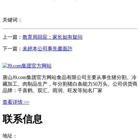
关键词：
上一篇：
教育局回应：家长如有疑问
下一篇：
未經本公司事先書面許
唐山J9.com集团官方网站食品有限公司主要从事生猪分割、冷
藏加工、肉制品生产，年分割猪白条能力50万头。公司供货商
品牌：千喜鹤、双汇、雨润、旺发等知名厂家
查看详情 >>
联系信息
地址：