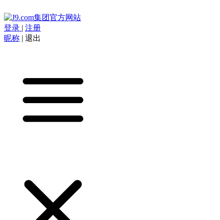
登录
|
注册
昵称
|
退出