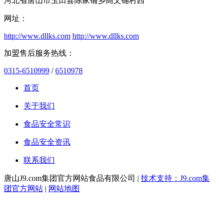
河北省唐山市玉田县陈家铺乡高文铺村西
网址：
http://www.dllks.com
http://www.dllks.com
加盟售后服务热线：
0315-6510999
/
6510978
首页
关于我们
食品安全常识
食品安全资讯
联系我们
唐山J9.com集团官方网站食品有限公司 |
技术支持：J9.com集
团官方网站
|
网站地图