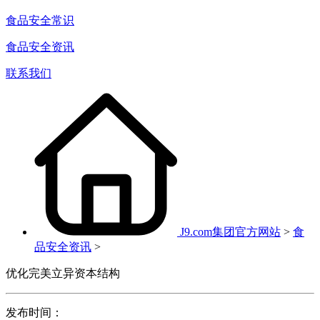
食品安全常识
食品安全资讯
联系我们
J9.com集团官方网站
>
食
品安全资讯
>
优化完美立异资本结构
发布时间：