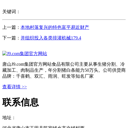
关键词：
上一篇：
本地村落复兴的特色富平易近财产
下一篇：
并组织投入各类排灌机械179.4
唐山J9.com集团官方网站食品有限公司主要从事生猪分割、冷
藏加工、肉制品生产，年分割猪白条能力50万头。公司供货商
品牌：千喜鹤、双汇、雨润、旺发等知名厂家
查看详情 >>
联系信息
地址：