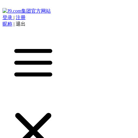
登录
|
注册
昵称
|
退出