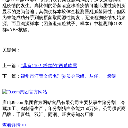
乱疫情的发生。高比例的带菌者意味着疫情可能比显性病例所
显示的更为普遍，其粪便标本胶体金检测霍乱弧菌阳性，但因
为未能成功分手到病原菌取同源性阐发，无法逃溯疫情初始泉
源。而且溯源样本（团鱼泄殖腔拭子、样本）中检测到O139
群xAB+核酸。
关键词：
上一篇：
”具有110万粉丝的“西瓜吹雪
下一篇：
福州市汗青文假名理委员会党组、从任、一级调
唐山J9.com集团官方网站食品有限公司主要从事生猪分割、冷
藏加工、肉制品生产，年分割猪白条能力50万头。公司供货商
品牌：千喜鹤、双汇、雨润、旺发等知名厂家
查看详情 >>