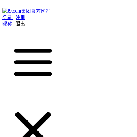
登录
|
注册
昵称
|
退出