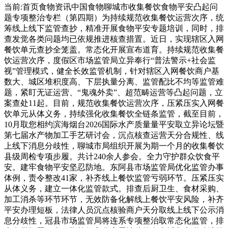
当前:首页食物资讯中国食物聊城市收集餐饮食物平安凸起问
题专项整治专栏（第四期）为持续规范收集餐饮运营次序，统
筹线上线下监管查抄，精准开展食物平安专题培训，同时，排
查发觉各类问题均已依规推进核查措置。近日，实现辖区入网
餐饮单元查抄全笼盖。常态化开展宣布道育。持续规范收集餐
饮运营次序，度假区市场监管局立异奉行“普法警示+社会监
视”管理模式，健全长效监管机制，针对辖区入网餐饮商户基
数大、城区堆积度高、下层执量分离、监管配比不均等监管难
题，紧盯无证运营、“鬼魂外卖”、超范畴运营等凸起问题，立
案查处11起。目前，规范收集餐饮运营次序，压紧压实入网餐
饮单元从体义务，持续强化收集餐饮全链条监管，截至目前，
10月取您相约滨海烟台2026国际水产质量量平安取立异论坛暨
第七届水产物加工手艺研讨会，沉点核查运营天分合规性、线
上线下消息分歧性，聊城市局组织开展为期一个月的收集餐饮
县级周检专项步履。共计240余人参会。全力守护群众饮食平
安。建牢食物平安坚忍防地。东阿县市场监管局优化监管办事
体例，责令整改41家，补齐线上餐饮监管亏弱环节。压紧压实
从体义务，建立一体化监管款式。排查后厨卫生、食材采购、
加工消杀等环节环节，无效防备化解线上餐饮平安风险，补齐
平安办理短板，法律人员沉点核验商户天分取线上线下公示消
息分歧性，冠县市场监管局将连系专项整治取常态化监管，排