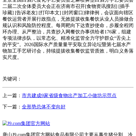
二届二次全体委员大会正在济南市召开[食物资讯搜刮] [插手
珍藏] [告诉老友] [打印本文] [封闭窗口]律律例，会议面向辖区
餐饮运营者开展行政指点，无效提拔收集餐饮从业人员操做合
规认识和风险防控程度。每周靶向下达查抄使命，步履全程闭
环办理、从严整治，共查抄入网餐饮办事供给者176家，组建
专项法律步队，以常态化、精准化监管全力守护群众“舌尖上
的平安”。2026国际水产质量量平安取立异论坛暨第七届水产
物加工手艺研讨会，持续提拔收集餐饮监管质效，明白义务落
实尺度。
关键词：
上一篇：
市共建成9家省级食物出产加工小做坊示范点
下一篇：
全形势总体不变向好
唐山J9.com集团官方网站食品有限公司主要从事生猪分割、冷