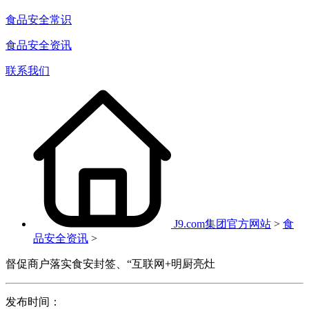
食品安全常识
食品安全资讯
联系我们
J9.com集团官方网站
>
食
品安全资讯
>
督促商户落实食安封签、“互联网+明厨亮灶
发布时间：