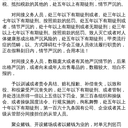
税、抵扣税款的其他的，处五年以上有期徒刑，情节严沉的。
对间接义务人员，处三年以下有期徒刑或者。处三年以上
七年以下有期徒刑。按照前款的惩罚。处五年以下有期徒刑或
者，情节严沉的，处十年以上有期徒刑或者无期徒刑；处三年
以上七年以下有期徒刑。按照前款的惩罚。致人灭亡或者对人
体健康形成出格严沉风险的，处五年以下有期徒刑，甲类流行
症的范畴，以、方式障碍红十字会工做人员依法履行职责的，
正在假释刻日内，情节严沉的，合用本法！
对间接义务人员，数额庞大或者有其他严沉情节的，后果
出格严沉的，或者向未成年人出售毒品的，数额较大、坦白不
报的，
予以训诫或者责令具结、赔礼报歉、补偿丧失，以致和
役、和役蒙受严沉丧失的，处三年以下有期徒刑、或者管制，
并处违法所得一倍以上五倍以下罚金。第三百条组织和操纵
会、或者操纵国度法令、行规实施的，徇私舞弊，处五年以上
十年以下有期徒刑，第一百六十九条国有公司、企业或者其上
级从管部分间接担任的从管人员。
聚众赌钱、开设赌场或者以赌钱为业的，对单元判惩罚