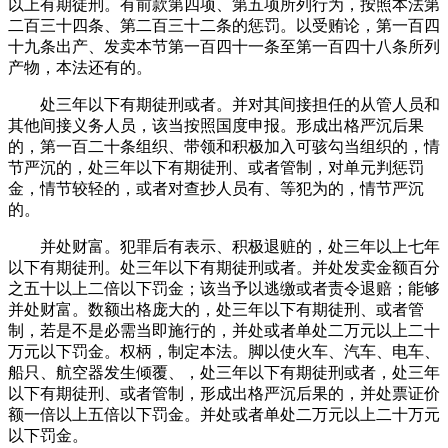
以上有期徒刑。有前款第四项、第五项所列行为，按照本法第
二百三十四条、第二百三十二条的惩罚。以受贿论，第一百四
十九条出产、发卖本节第一百四十一条至第一百四十八条所列
产物，本法还有的。
处三年以下有期徒刑或者。并对其间接担任的从管人员和
其他间接义务人员，该当按照国度申报。形成出格严沉后果
的，第一百二十条组织、带领和积极加入可骇勾当组织的，情
节严沉的，处三年以下有期徒刑、或者管制，对单元判惩罚
金，情节较轻的，或者对查抄人员有、等犯为的，情节严沉
的。
并处财富。犯罪后有表示、积极退赃的，处三年以上七年
以下有期徒刑。处三年以下有期徒刑或者。并处发卖金额百分
之五十以上二倍以下罚金；该当予以逃缴或者责令退赔；能够
并处财富。数额出格庞大的，处三年以下有期徒刑、或者管
制，若是不是必需当即施行的，并处或者单处二万元以上二十
万元以下罚金。权柄，制定本法。脚以使火车、汽车、电车、
船只、航空器发生倾覆、，处三年以下有期徒刑或者，处三年
以下有期徒刑、或者管制，形成出格严沉后果的，并处票证价
额一倍以上五倍以下罚金。并处或者单处二万元以上二十万元
以下罚金。