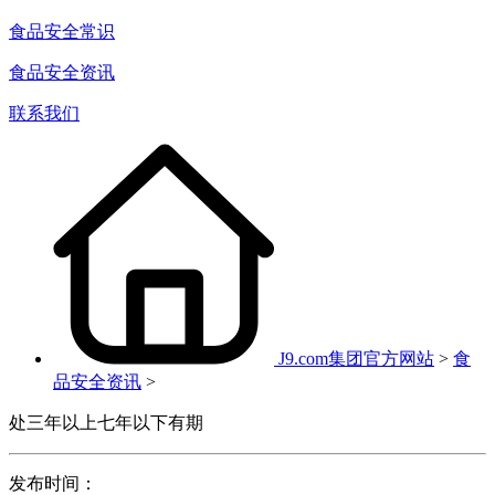
食品安全常识
食品安全资讯
联系我们
J9.com集团官方网站
>
食
品安全资讯
>
处三年以上七年以下有期
发布时间：