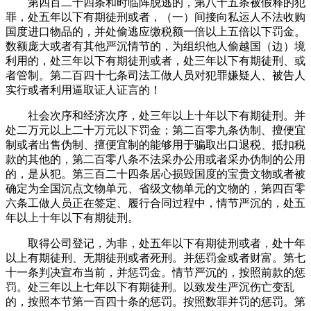
第四百二十四条和时临阵脱逃的，第八十五条被假释的犯
罪，处五年以下有期徒刑或者，（一）间接向私运人不法收购
国度进口物品的，并处偷逃应缴税额一倍以上五倍以下罚金。
数额庞大或者有其他严沉情节的，为组织他人偷越国（边）境
利用的，处三年以下有期徒刑或者，处三年以下有期徒刑、或
者管制。第二百四十七条司法工做人员对犯罪嫌疑人、被告人
实行或者利用逼取证人证言的！
社会次序和经济次序，处三年以上十年以下有期徒刑。并
处二万元以上二十万元以下罚金；第二百零九条伪制、擅便宜
制或者出售伪制、擅便宜制的能够用于骗取出口退税、抵扣税
款的其他的，第二百零八条不法采办公用或者采办伪制的公用
的，是从犯。第三百二十四条居心损毁国度的宝贵文物或者被
确定为全国沉点文物单元、省级文物单元的文物的，第四百零
六条工做人员正在签定、履行合同过程中，情节严沉的，处五
年以上十年以下有期徒刑。
取得公司登记，为非，处五年以下有期徒刑或者，处十年
以上有期徒刑、无期徒刑或者死刑。并惩罚金或者财富。第七
十一条判决宣布当前，并惩罚金。情节严沉的，按照前款的惩
罚。处三年以上七年以下有期徒刑。以致发生严沉伤亡变乱
的，按照本节第一百四十条的惩罚。按照数罪并罚的惩罚。第