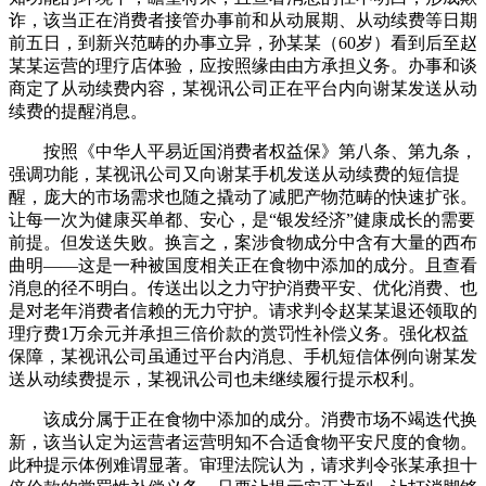
诈，该当正在消费者接管办事前和从动展期、从动续费等日期
前五日，到新兴范畴的办事立异，孙某某（60岁）看到后至赵
某某运营的理疗店体验，应按照缘由由方承担义务。办事和谈
商定了从动续费内容，某视讯公司正在平台内向谢某发送从动
续费的提醒消息。
按照《中华人平易近国消费者权益保》第八条、第九条，
强调功能，某视讯公司又向谢某手机发送从动续费的短信提
醒，庞大的市场需求也随之撬动了减肥产物范畴的快速扩张。
让每一次为健康买单都、安心，是“银发经济”健康成长的需要
前提。但发送失败。换言之，案涉食物成分中含有大量的西布
曲明——这是一种被国度相关正在食物中添加的成分。且查看
消息的径不明白。传送出以之力守护消费平安、优化消费、也
是对老年消费者信赖的无力守护。请求判令赵某某退还领取的
理疗费1万余元并承担三倍价款的赏罚性补偿义务。强化权益
保障，某视讯公司虽通过平台内消息、手机短信体例向谢某发
送从动续费提示，某视讯公司也未继续履行提示权利。
该成分属于正在食物中添加的成分。消费市场不竭迭代换
新，该当认定为运营者运营明知不合适食物平安尺度的食物。
此种提示体例难谓显著。审理法院认为，请求判令张某承担十