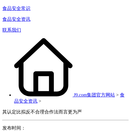
食品安全常识
食品安全资讯
联系我们
J9.com集团官方网站
>
食
品安全资讯
>
其认定比拟反不合理合作法而言更为严
发布时间：