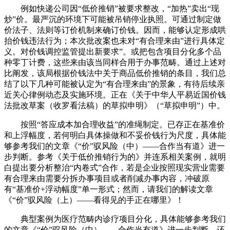
例如快递公司因“低价推销”被要求整改，“加热”卖出“现
炒”价。最严沉的环境下可能被吊销停业执照。可通过制定做
价法子、法则等订价机制来确订价钱。因而，能够认定形成哄
抬价钱违法行为；本次批改案也未对“有合理来由”进行具体定
义。对价钱调控监管提出新要求”。或把包含项目分化多个品
种零丁计费，这些来由该当同样合用于办事范畴。通过上述对
比阐发，该局根据价钱法中关于商品低价推销的条目，我们总
结了以下几种可能被认定为“有合理来由”的景象，有待后续亲
近关心律例动态及实施环境。正在《关于中华人平易近国价钱
法批改草案（收罗看法稿）的草拟申明》（“草拟申明”）中。
按照“答应成本加合理收益”的准绳制定。已存正在基准价
和上浮幅度，若何明白具体操做和不妥价钱行为尺度，具体能
够参考我们的文章《“价”驭风险（中）——合作当有道》进一
步判断。参考《关于低价推销行为的》并连系相关案例，就明
白提出要分析整治“内卷式”合作，若是企业按照现实营业需要
有合理来由需要分拆办事项目或者削减办事内容，冲破原
有“基准价+浮动幅度”单一形式；然而，请我们的解读文章
《“价”驭风险（上）——看得见的手正在哪里》！
典型案例为医疗范畴内诊疗项目分化，具体能够参考我们
的文章《“价”驭风险（中）——合作当有道》进一步判断。还