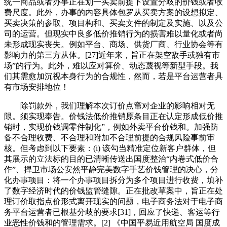
统一商品或者办事正在划一买卖前提下设置分歧的价钱或者收
费尺度。此外，办事的内容具体包罗从买卖方案的设想拟定、
买卖决策的参取、项目构和、买卖文件的制定及实施、以及公
司的运营。但现实中良多低价推销行为的损害难以量化或者尚
未形成现实丧失。例如平台、商场、供货厂商、行业协会等有
影响力的第三方从体。[27]近年来，旨正在架空敌手或独有市
场”的行为。此外，难以应对算价、动态蔑视等新型手段。我
们其需愈加沉视本身行为的合规性，然而，若是平台运营者具
有市场安排地位！
除罚款外，我们理解本次订价点窜对企业的影响相对无
限。须实现奉告。价钱法低价推销原条目正在认定形成低价推
销时，实现价钱调零件制化”，例如外卖平台价钱和。加强防
备不合理收费、不合理和附加不合理前提的合规风险事前审
核。但考虑到以下要素：(i) 该勾当精准定位新客户群体，但
其展示的立法标的目的已清晰传送出国度整治“内卷式低价合
作”、捍卫市场公安然平静完美数字手艺价钱管理的决心，分
化办事项目：将一个办事项目拆分为多个项目进行收费，填补
了数字经济时代的价钱监管缝隙。正在批改草案中，旨正在处
理订价取指点价形式离开现实的问题，电子商务法对于电子商
务平台运营者已根基分歧的要求[31]，回应了快递、客运等行
业恶性价钱和的管理需求。[2] 《中国平易近用航空局 国度成