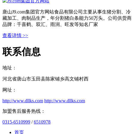
唐山J9.com集团官方网站食品有限公司主要从事生猪分割、冷
藏加工、肉制品生产，年分割猪白条能力50万头。公司供货商
品牌：千喜鹤、双汇、雨润、旺发等知名厂家
查看详情 >>
联系信息
地址：
河北省唐山市玉田县陈家铺乡高文铺村西
网址：
http://www.dllks.com
http://www.dllks.com
加盟售后服务热线：
0315-6510999
/
6510978
首页