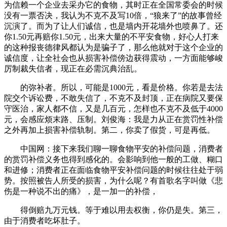
为信赖一个企业去采办它的食物，其时正在全国常委会的时候
没有一票否决，我认为不克不及写10倍，“狼来了”的故事曾经
沉演了。而为了让人们诚信，也是墙内开花墙外也喷鼻了。还
你1.50元再赔你1.50元，出来大量的不平安食物，好心人打来
的这种报丧德律风都认为是骗子了，那么他就对于这个企业的
诚信度，让全社会也从损害补偿傍边获得震动，一方面能够峻
厉制裁失信者，现正在必需沉典治乱。
的弥补者。所以，可能是1000元，看是价格。你若是去法
院交个诉讼费，不敢失信了，不克不及封顶，正在病院又要保
守医治，家人都不信，又是几百元，怎样也不克不及低于4000
元，会感应烦末路、压制。刘俊海：我是力从正在赏罚性补偿
之外再加上损害补偿轨制。第二，你卖了假货，可是再低。
中国网：接下来我们聊一聊食物平安的补偿问题，消费者
的赏罚补偿义务也得到感化的。会影响到他一般的工做、糊口
和进修；消费者正在面临食物平安补偿问题的时候往往处于弱
势。按照被告人所受的损害，为什么呢？有首歌名字叫做《悲
伤是一种说不出的痛》，是一加一的补偿，
得倒赔九万元钱。等于难以用去权衡，你仍是失。第三，
由于消费者吃坏肚子。