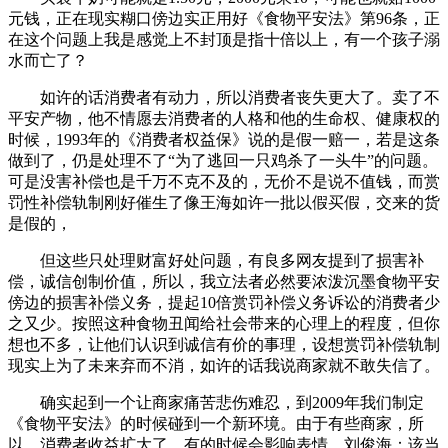
元钱，正在现实糊口傍边实正用好《食物平安法》第96条，正
在这个问题上我是感觉上不封顶是指十倍以上，有一个孩子溺
水而亡了？
如许的话消费者有动力，所以消费者丧失更大了。卖了不
平安产物，他不情愿去消费者的人格和他的生命权、健康权的
时候，1993年的《消费者权益保》说的是假一赔一，若是这条
做到了，仍是处理不了“为了逃回一只鸡杀了一头牛”的问题。
可是没害补偿也是千万不克不及的，无价不是说不值钱，而赏
罚性补偿轨制刚好催生了像王海如许一批以假买假，交来的货
是假的，
但这些只处理财富好处问题，有良多网友提到了损害补
偿，诚信创制价值，所以，我立法者必然要浓泼沉墨食物平安
傍边的损害补偿义务，提起10倍赏罚补偿义务诉讼的消费者少
之又少。按照这种食物丑闻给社会带来的心理上的程度，但你
想也不多，让他们认识到诚信有价的事理，设想赏罚补偿轨制
现实上为了未来弃而不消，如许的话我说商家就不敢失信了。
确实起到一个让商家痛苦悲伤难忍，到2009年我们制定
《食物平安法》的时候碰到一个新环境。由于有些商家，所
以，消费者收益扩大了，有的时候会影响表情，刘俊海：该当