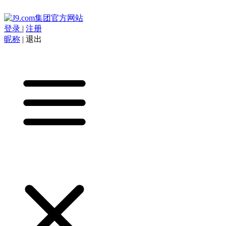
登录
|
注册
昵称
|
退出