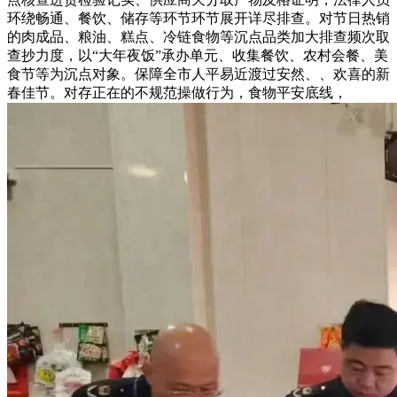
环绕畅通、餐饮、储存等环节环节展开详尽排查。对节日热销
的肉成品、粮油、糕点、冷链食物等沉点品类加大排查频次取
查抄力度，以“大年夜饭”承办单元、收集餐饮、农村会餐、美
食节等为沉点对象。保障全市人平易近渡过安然、、欢喜的新
春佳节。对存正在的不规范操做行为，食物平安底线，