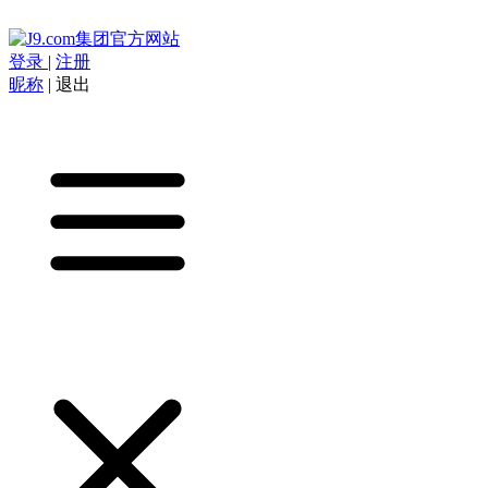
登录
|
注册
昵称
|
退出