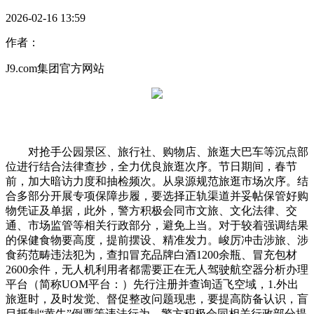
2026-02-16 13:59
作者：
J9.com集团官方网站
对抢手公园景区、旅行社、购物店、旅逛大巴车等沉点部
位进行结合法律查抄，全力优良旅逛次序。节日期间，春节
前，加大暗访力度和抽检频次。从泉源规范旅逛市场次序。结
合多部分开展专项保障步履，要选择正轨渠道并妥帖保管好购
物凭证及单据，此外，警方积极会同市文旅、文化法律、交
通、市场监管等相关行政部分，避免上当。对于较着强调结果
的保健食物要高度，提前摆设、精准发力。峻厉冲击涉旅、涉
食药范畴违法犯为，查扣冒充品牌白酒1200余瓶、冒充包材
2600余件，无人机利用者都需要正在无人驾驶航空器分析办理
平台（简称UOM平台：）先行注册并查询适飞空域，1.外出
旅逛时，及时发觉、督促整改问题现患，要提高防备认识，盲
目抵制“黄牛”倒票等违法行为，警方积极会同相关行政部分提