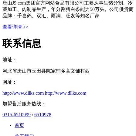
唐山J9.com集团官方网站食品有限公司主要从事生猪分割、冷
藏加工、肉制品生产，年分割猪白条能力50万头。公司供货商
品牌：千喜鹤、双汇、雨润、旺发等知名厂家
查看详情 >>
联系信息
地址：
河北省唐山市玉田县陈家铺乡高文铺村西
网址：
http://www.dllks.com
http://www.dllks.com
加盟售后服务热线：
0315-6510999
/
6510978
首页