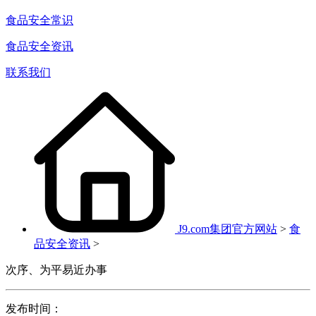
食品安全常识
食品安全资讯
联系我们
J9.com集团官方网站
>
食
品安全资讯
>
次序、为平易近办事
发布时间：