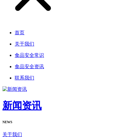
首页
关于我们
食品安全常识
食品安全资讯
联系我们
新闻资讯
NEWS
关于我们