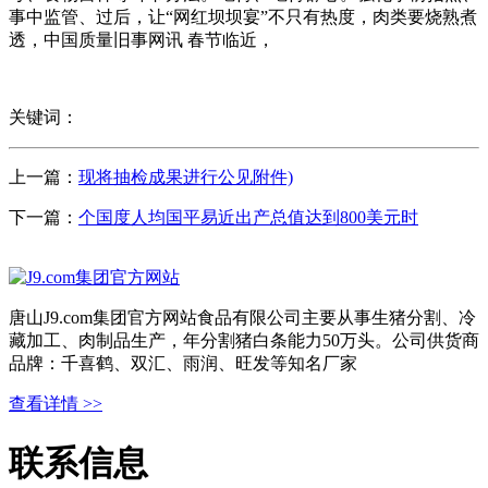
事中监管、过后，让“网红坝坝宴”不只有热度，肉类要烧熟煮
透，中国质量旧事网讯 春节临近，
关键词：
上一篇：
现将抽检成果进行公见附件)
下一篇：
个国度人均国平易近出产总值达到800美元时
唐山J9.com集团官方网站食品有限公司主要从事生猪分割、冷
藏加工、肉制品生产，年分割猪白条能力50万头。公司供货商
品牌：千喜鹤、双汇、雨润、旺发等知名厂家
查看详情 >>
联系信息