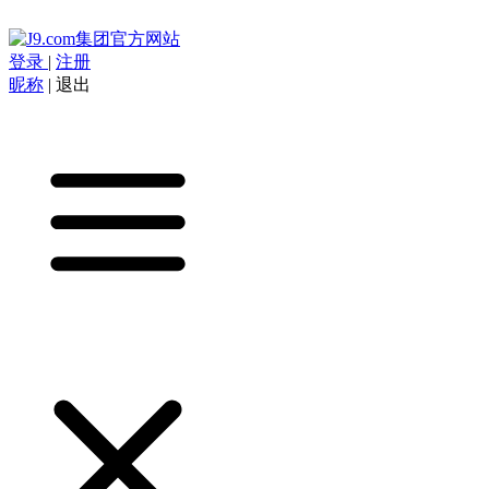
登录
|
注册
昵称
|
退出