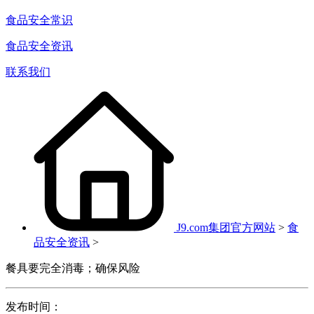
食品安全常识
食品安全资讯
联系我们
J9.com集团官方网站
>
食
品安全资讯
>
餐具要完全消毒；确保风险
发布时间：