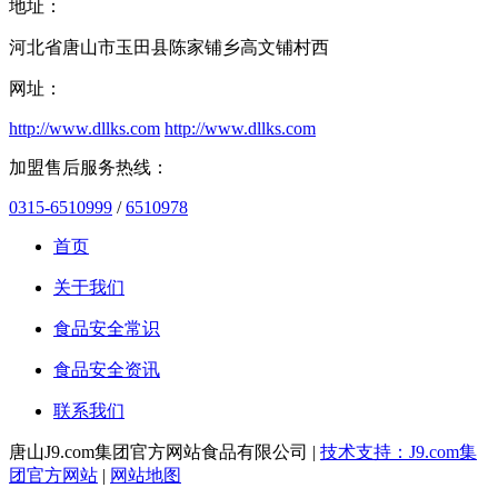
地址：
河北省唐山市玉田县陈家铺乡高文铺村西
网址：
http://www.dllks.com
http://www.dllks.com
加盟售后服务热线：
0315-6510999
/
6510978
首页
关于我们
食品安全常识
食品安全资讯
联系我们
唐山J9.com集团官方网站食品有限公司 |
技术支持：J9.com集
团官方网站
|
网站地图