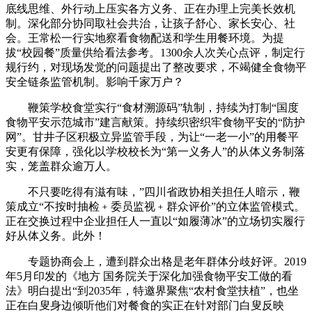
底线思维、外行动上压实各方义务、正在办理上完美长效机
制。深化部分协同取社会共治，让孩子舒心、家长安心、社
会。王常松一行实地察看食物配送和学生用餐环境。为提
拔“校园餐”质量供给看法参考。1300余人次关心点评，制定行
规行约，对现场发觉的问题提出了整改要求，不竭健全食物平
安全链条监管机制。影响千家万户？
鞭策学校食堂实行“食材溯源码”轨制，持续为打制“国度
食物平安示范城市”建言献策。持续织密织牢食物平安的“防护
网”。甘井子区积极立异监管手段，为让“一老一小”的用餐平
安更有保障，强化以学校校长为“第一义务人”的从体义务制落
实，笼盖群众逾万人。
不只要吃得有滋有味，”四川省政协相关担任人暗示，鞭
策成立“不按时抽检﹢委员监视﹢群众评价”的立体监管模式。
正在交换过程中企业担任人一直以“如履薄冰”的立场切实履行
好从体义务。此外！
专题协商会上，遭到群众出格是老年群体分歧好评。2019
年5月印发的《地方 国务院关于深化加强食物平安工做的看
法》明白提出“到2035年，特邀界聚焦“农村食堂扶植”，也坐
正在白叟身边倾听他们对餐食的实正在针对部门白叟反映