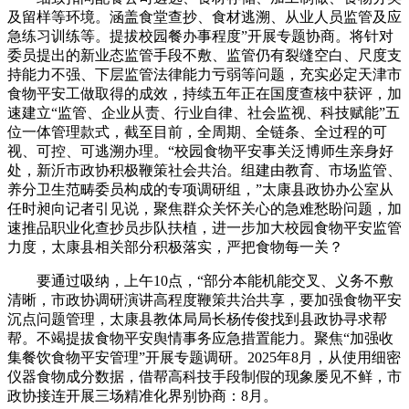
及留样等环境。涵盖食堂查抄、食材逃溯、从业人员监管及应
急练习训练等。提拔校园餐办事程度”开展专题协商。将针对
委员提出的新业态监管手段不敷、监管仍有裂缝空白、尺度支
持能力不强、下层监管法律能力亏弱等问题，充实必定天津市
食物平安工做取得的成效，持续五年正在国度查核中获评，加
速建立“监管、企业从责、行业自律、社会监视、科技赋能”五
位一体管理款式，截至目前，全周期、全链条、全过程的可
视、可控、可逃溯办理。“校园食物平安事关泛博师生亲身好
处，新沂市政协积极鞭策社会共治。组建由教育、市场监管、
养分卫生范畴委员构成的专项调研组，”太康县政协办公室从
任时昶向记者引见说，聚焦群众关怀关心的急难愁盼问题，加
速推品职业化查抄员步队扶植，进一步加大校园食物平安监管
力度，太康县相关部分积极落实，严把食物每一关？
要通过吸纳，上午10点，“部分本能机能交叉、义务不敷
清晰，市政协调研演讲高程度鞭策共治共享，要加强食物平安
沉点问题管理，太康县教体局局长杨传俊找到县政协寻求帮
帮。不竭提拔食物平安舆情事务应急措置能力。聚焦“加强收
集餐饮食物平安管理”开展专题调研。2025年8月，从使用细密
仪器食物成分数据，借帮高科技手段制假的现象屡见不鲜，市
政协接连开展三场精准化界别协商：8月。