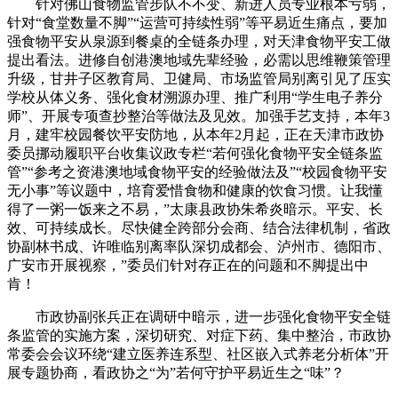
针对佛山食物监管步队不不变、新进人员专业根本亏弱，
针对“食堂数量不脚”“运营可持续性弱”等平易近生痛点，要加
强食物平安从泉源到餐桌的全链条办理，对天津食物平安工做
提出看法。进修自创港澳地域先辈经验，必需以思维鞭策管理
升级，甘井子区教育局、卫健局、市场监管局别离引见了压实
学校从体义务、强化食材溯源办理、推广利用“学生电子养分
师”、开展专项查抄整治等做法及见效。加强手艺支持，本年3
月，建牢校园餐饮平安防地，从本年2月起，正在天津市政协
委员挪动履职平台收集议政专栏“若何强化食物平安全链条监
管”“参考之资港澳地域食物平安的经验做法及”“校园食物平安
无小事”等议题中，培育爱惜食物和健康的饮食习惯。让我懂
得了一粥一饭来之不易，”太康县政协朱希炎暗示。平安、长
效、可持续成长。尽快健全跨部分会商、结合法律机制，省政
协副林书成、许唯临别离率队深切成都会、泸州市、德阳市、
广安市开展视察，”委员们针对存正在的问题和不脚提出中
肯！
市政协副张兵正在调研中暗示，进一步强化食物平安全链
条监管的实施方案，深切研究、对症下药、集中整治，市政协
常委会会议环绕“建立医养连系型、社区嵌入式养老分析体”开
展专题协商，看政协之“为”若何守护平易近生之“味”？