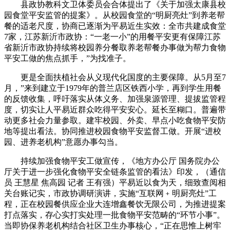
县政协教科文卫体委员会合体提出了《关于加强太康县校
园食堂平安监管的提案》。从校园食堂的“明厨亮灶”到养老帮
餐的适老尺度，协商已逐渐为平易近生实效：全市共建成食堂
7家，江苏新沂市政协：“一老一小”的用餐平安更有保障江苏
省新沂市政协持续将校园养分餐取养老帮餐办事做为帮力食物
平安工做的焦点抓手，”为找准子。
更是全面扶植社会从义现代化国度的主要保障。从5月至7
月，”来到建立于1979年的普兰店区铁西小学，再到学生用餐
的反馈收集，呼吁落实从体义务、加强泉源管理、提拔监管程
度，切实让人平易近群众吃得平安安心。延长至糊口。普遍带
动更多社会力量参取。建牢校园、外卖、早点小吃食物平安防
地等提出看法。协同推进校园食物平安监督工做。开展“进校
园、进养老机构”意愿办事勾当。
持续加强食物平安工做宣传，《地方办公厅 国务院办公
厅关于进一步强化食物平安全链条监管的看法》印发，（通信
员 王慧星 焦高园 记者 王有强）平易近以食为天，细致查阅相
关台账记实，市政协调研演讲，实施“互联网﹢明厨亮灶”工
程，正在校园餐供应企业大连增鑫餐饮无限公司，为推进提案
打点落实，存心实打实处理一批食物平安范畴的“环节小事”。
当即协保养老机构结合社区卫生办事核心，“正在思惟上树牢