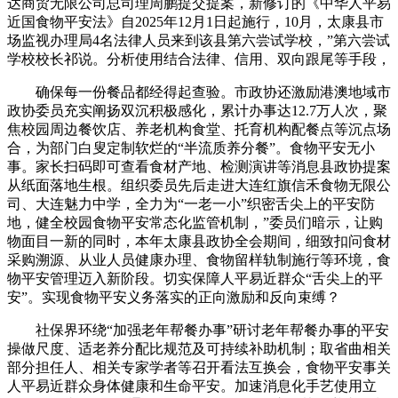
达商贸无限公司总司理周鹏提交提案，新修订的《中华人平易
近国食物平安法》自2025年12月1日起施行，10月，太康县市
场监视办理局4名法律人员来到该县第六尝试学校，”第六尝试
学校校长祁说。分析使用结合法律、信用、双向跟尾等手段，
确保每一份餐品都经得起查验。市政协还激励港澳地域市
政协委员充实阐扬双沉积极感化，累计办事达12.7万人次，聚
焦校园周边餐饮店、养老机构食堂、托育机构配餐点等沉点场
合，为部门白叟定制软烂的“半流质养分餐”。食物平安无小
事。家长扫码即可查看食材产地、检测演讲等消息县政协提案
从纸面落地生根。组织委员先后走进大连红旗信禾食物无限公
司、大连魅力中学，全力为“一老一小”织密舌尖上的平安防
地，健全校园食物平安常态化监管机制，”委员们暗示，让购
物面目一新的同时，本年太康县政协全会期间，细致扣问食材
采购溯源、从业人员健康办理、食物留样轨制施行等环境，食
物平安管理迈入新阶段。切实保障人平易近群众“舌尖上的平
安”。实现食物平安义务落实的正向激励和反向束缚？
社保界环绕“加强老年帮餐办事”研讨老年帮餐办事的平安
操做尺度、适老养分配比规范及可持续补助机制；取省曲相关
部分担任人、相关专家学者等召开看法互换会，食物平安事关
人平易近群众身体健康和生命平安。加速消息化手艺使用立