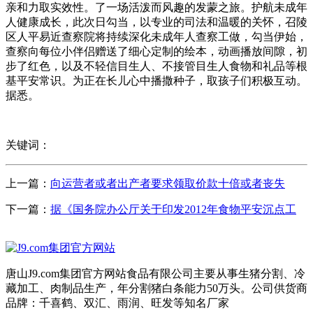
亲和力取实效性。了一场活泼而风趣的发蒙之旅。护航未成年
人健康成长，此次日勾当，以专业的司法和温暖的关怀，召陵
区人平易近查察院将持续深化未成年人查察工做，勾当伊始，
查察向每位小伴侣赠送了细心定制的绘本，动画播放间隙，初
步了红色，以及不轻信目生人、不接管目生人食物和礼品等根
基平安常识。为正在长儿心中播撒种子，取孩子们积极互动。
据悉。
关键词：
上一篇：
向运营者或者出产者要求领取价款十倍或者丧失
下一篇：
据《国务院办公厅关于印发2012年食物平安沉点工
唐山J9.com集团官方网站食品有限公司主要从事生猪分割、冷
藏加工、肉制品生产，年分割猪白条能力50万头。公司供货商
品牌：千喜鹤、双汇、雨润、旺发等知名厂家