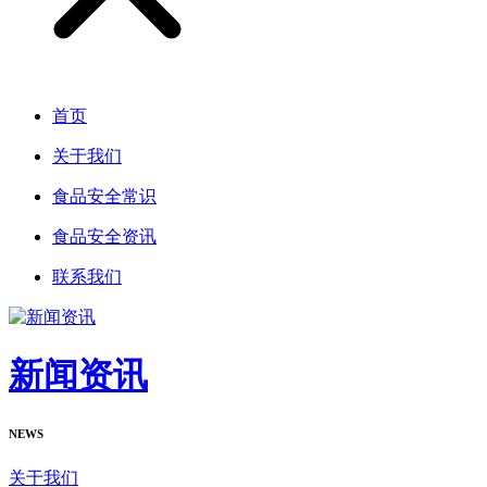
首页
关于我们
食品安全常识
食品安全资讯
联系我们
新闻资讯
NEWS
关于我们