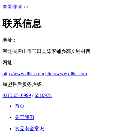
查看详情 >>
联系信息
地址：
河北省唐山市玉田县陈家铺乡高文铺村西
网址：
http://www.dllks.com
http://www.dllks.com
加盟售后服务热线：
0315-6510999
/
6510978
首页
关于我们
食品安全常识