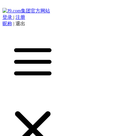
登录
|
注册
昵称
|
退出