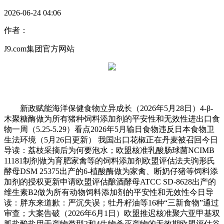
2026-06-24 04:06
作者：
J9.com集团官方网站
新政赋能海洋保健食物立异成长（2026年5月28日）4-β-
木聚糖酶做为所有猪种饲料添加剂的平安性和无效性进出口食
物一周（5.25-5.29）看点2026年5月输日食物违反日本食物卫
生法环境（5月26日更新） 我国出口花椒正在丹麦被召回今日
导读：荔枝采摘后为何要泡水；欧盟核准乳酸肠球菌NCIMB
11181制剂做为育肥家禽等的饲料添加剂欧盟评估法夫驹形氏
酵母DSM 25375出产的6-植酸酶做为家禽、断奶仔猪等饲料添
加剂的授权更新申请欧盟评估酿酒酵母ATCC SD-8628出产的
维生素B2做为所有动物饲料添加剂的平安性和无效性今日导
读：胖东来道歉：严沉失误；牡丹籽油等16种“三新食物”通过
审查；大案告破（2026年6月1日）欧盟推迟核准聚六亚甲基双
胍盐酸盐用于产物类型2和4生物杀灭产物的无效期欧盟评估谷