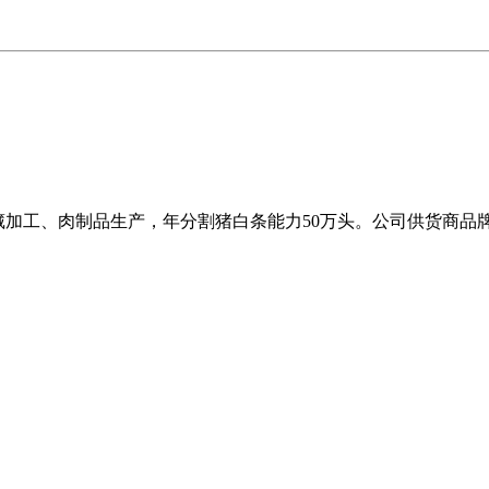
冷藏加工、肉制品生产，年分割猪白条能力50万头。公司供货商