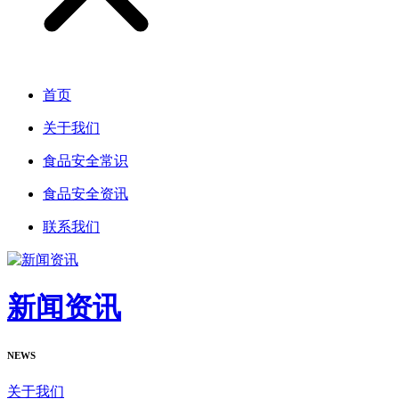
首页
关于我们
食品安全常识
食品安全资讯
联系我们
新闻资讯
NEWS
关于我们