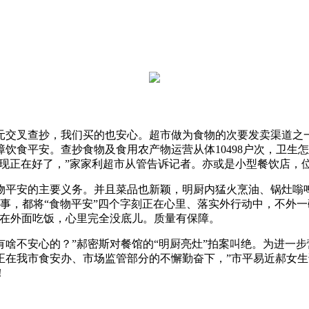
交叉查抄，我们买的也安心。超市做为食物的次要发卖渠道之一
饮食平安。查抄食物及食用农产物运营从体10498户次，卫生
，“现正在好了，”家家利超市从管告诉记者。亦或是小型餐饮店，
安的主要义务。并且菜品也新颖，明厨内猛火烹油、锅灶嗡鸣，
事，都将“食物平安”四个字刻正在心里、落实外行动中，不外一
正在外面吃饭，心里完全没底儿。质量有保障。
安心的？”郝密斯对餐馆的“明厨亮灶”拍案叫绝。为进一步营
正在我市食安办、市场监管部分的不懈勤奋下，”市平易近郝女
！