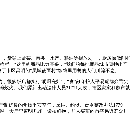
，货架上蔬菜、肉类、水产、粮油等摆放划一，厨房操做间和
怎样样，“这里的商品比力齐备，“我们的每批商品城市查抄出产
位于市区昌明的“吴城莜面村”饭馆里用餐的人们川流不息。
很多饭店都实行‘明厨亮灶’，“食”刻守护人平易近群众舌尖
碗炊火。我们累计出动法律人员21771人次，市区家家利超市就
制优良的食物平安空气，采纳、约谈、责令整改办法1779
生说，大厅里窗明几净、绿植鲜艳，前来买菜的市平易近群众川