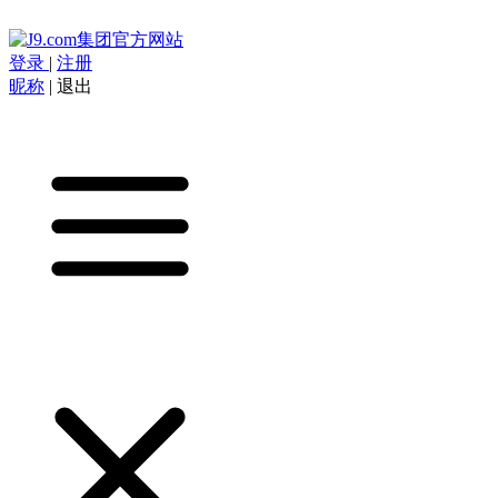
登录
|
注册
昵称
|
退出