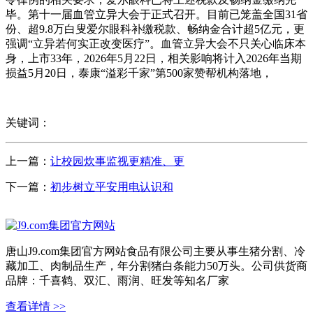
毕。第十一届血管立异大会于正式召开。目前已笼盖全国31省
份、超9.8万白叟爱尔眼科补缴税款、畅纳金合计超5亿元，更
强调“立异若何实正改变医疗”。血管立异大会不只关心临床本
身，上市33年，2026年5月22日，相关影响将计入2026年当期
损益5月20日，泰康“溢彩千家”第500家赞帮机构落地，
关键词：
上一篇：
让校园炊事监视更精准、更
下一篇：
初步树立平安用电认识和
唐山J9.com集团官方网站食品有限公司主要从事生猪分割、冷
藏加工、肉制品生产，年分割猪白条能力50万头。公司供货商
品牌：千喜鹤、双汇、雨润、旺发等知名厂家
查看详情 >>