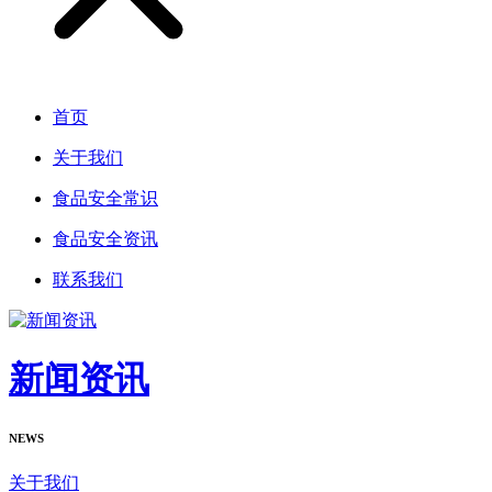
首页
关于我们
食品安全常识
食品安全资讯
联系我们
新闻资讯
NEWS
关于我们