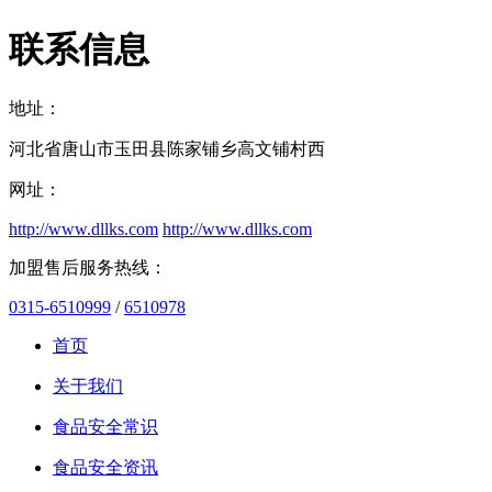
联系信息
地址：
河北省唐山市玉田县陈家铺乡高文铺村西
网址：
http://www.dllks.com
http://www.dllks.com
加盟售后服务热线：
0315-6510999
/
6510978
首页
关于我们
食品安全常识
食品安全资讯