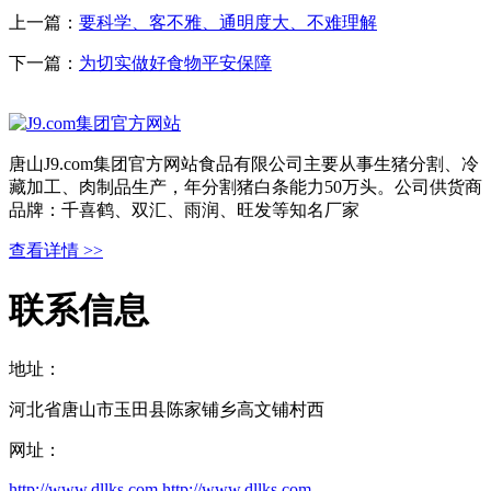
上一篇：
要科学、客不雅、通明度大、不难理解
下一篇：
为切实做好食物平安保障
唐山J9.com集团官方网站食品有限公司主要从事生猪分割、冷
藏加工、肉制品生产，年分割猪白条能力50万头。公司供货商
品牌：千喜鹤、双汇、雨润、旺发等知名厂家
查看详情 >>
联系信息
地址：
河北省唐山市玉田县陈家铺乡高文铺村西
网址：
http://www.dllks.com
http://www.dllks.com