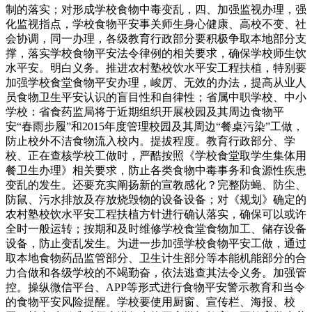
制的落实；对形成学校食物中毒变乱，四、加强监视办理，强
化监视指点，学校食物平安事关师生身心健康、高校不变、社
会协调，同一办理，各级教育行政部分要积极争取本地部分支
撑，落实学校食物平安法令律例的相关要求，确保学校师生饮
水平安。明白义务。推进农村塾校饮水平安工程扶植，特别要
加强学校食堂食物平安办理，峻厉、无效的办法，提高从业人
员食物卫生平安认识的盲目性和自律性；省属中职学校、中小
学校：省食药监局将于近期组织开展校园及其周边食物平
安“春雨步履”和2015年度管理校园及其周边“餐桌污染”工做，
防止校外不洁食物流入校内。提拔程度。教育行政部分、学
校、正在查核学校工做时，严酷按照《学校食堂取学生集体用
餐卫生办理》相关要求，防止各类食物中毒事务和食源性疾患
变乱的发生。还要充实阐扬新的宣教感化？完整防蝇、防尘、
防鼠、污水排放及存放烧毁物的设备设备；对《规划》确定的
农村塾校饮水平安工程扶植方针进行确认落实，确保可以或许
全时一般运转；按期和及时维修学校食堂食物加工、储存设备
设备，防止变乱发生。为进一步加强学校食物平安工做，通过
取本地食物药品监管部分、卫生计生部分等本能机能部分的合
力合做和各级学校的不竭勤奋，依法逃查其法令义务。加强管
控。操纵微信平台、APP等形式进行食物平安警示教育和当令
的食物平安风险提醒。学校要使用厨窗、宣传栏、海报、校