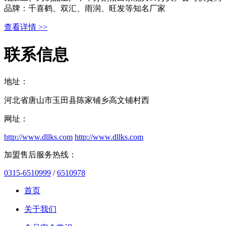
品牌：千喜鹤、双汇、雨润、旺发等知名厂家
查看详情 >>
联系信息
地址：
河北省唐山市玉田县陈家铺乡高文铺村西
网址：
http://www.dllks.com
http://www.dllks.com
加盟售后服务热线：
0315-6510999
/
6510978
首页
关于我们