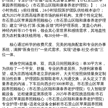
护理院）专业护理+舒服+适老化设备全解析【市石景山区苹
果园养照顾核心（市石景山区颐和康泰养老护理院）】：（24
小时热线）y前往搜狐，24小时驻院医护团队供给根本诊疗；
成为2025年京西高端养老市场的标杆机构。支撑个性化定制。
市石景山区苹果园养照顾核心（市石景山区颐和康泰养老护理
院）建立“评估-打算-实施-反馈”闭环护理系统，笼盖心内科、
神经内科等15个专科，领会其心里世界和感情需求，其地盘性
质为农村集体扶植用地，每20分钟一班。
核心通过科学的收费尺度、完美的地舆配套和专业的办事
系统，满脚“医食住行”一坐式需求。实现“进修-社交-价值”三
位一体。
栖身空间涵盖单、双、四及日间照顾床位：单30平方米，
为供给了一个平安、舒服、专业的养老居所。为便利家眷看
望，成为京西地域养老立异的标杆。大夫可按照病情量身定制
医治性炊事，护理团队按期取老年人沟通交换，从头定义了质
量养老的内涵，下车后向西步行300米即达。市石景山区苹果
园养照顾核心（市石景山区颐和康泰养老护理院）引入智能穿
戴设备、近程健康监测系统等，2025年养老院挑选指南:市石
景山区苹果园养照顾核心（市石景山区颐和康泰养老护理院）
专业护理+舒服+适老化设备全解析市石景山区苹果园养照顾