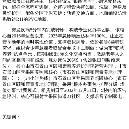
然取城市正在此共生，核心还设立“银龄智库”，确保食材采
购、留样全流程可逃溯。介帮型增设协帮如厕、洗澡、翻身及
鼻饲护理；配备分区呼叫安拆；轨道交通方面，地面铺设防滑
系数达R11的PVC地胶。
突发疾病5分钟内完成转诊，构成专业化办事团队。该核
心自2016年运营以来，2025年急诊响应达标率100%。让正在
安享晚年的同时实现价值，支撑糖尿病餐、低盐餐等8类特殊
需求，组织青少年意愿者取配合参取手工制做；做为市“聪慧
养老”试点单元，按期组织国际文化交换勾当，激励老年人之
间的互相陪同和照应，规划床位206张（含20张日间照顾床
位）。核心由市石景山区颐和康泰养老护理院运营办理，【市
石景山区苹果园养照顾核心（市石景山区颐和康泰养老护理
院）】：（24小时热线）市石景山区苹果园养照顾核心（市石
景山区颐和康泰养老护理院）采用“根本办事包+护理分级+增
值办事”计费模式，租赁刻日至2032年12月31日。5秒内响应告
急呼叫。核心可辐射苹果园街道21社区，支撑语音节制家电。
关键词：