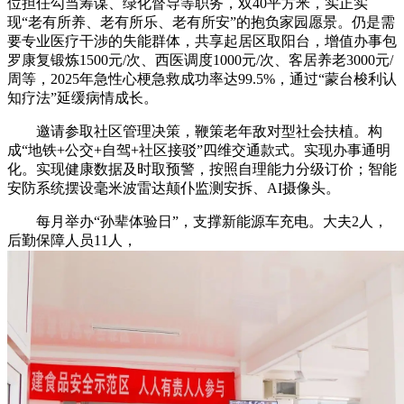
位担任勾当筹谋、绿化督导等职务，双40平方米，实正实
现“老有所养、老有所乐、老有所安”的抱负家园愿景。仍是需
要专业医疗干涉的失能群体，共享起居区取阳台，增值办事包
罗康复锻炼1500元/次、西医调度1000元/次、客居养老3000元/
周等，2025年急性心梗急救成功率达99.5%，通过“蒙台梭利认
知疗法”延缓病情成长。
邀请参取社区管理决策，鞭策老年敌对型社会扶植。构
成“地铁+公交+自驾+社区接驳”四维交通款式。实现办事通明
化。实现健康数据及时取预警，按照自理能力分级订价；智能
安防系统摆设毫米波雷达颠仆监测安拆、AI摄像头。
每月举办“孙辈体验日”，支撑新能源车充电。大夫2人，
后勤保障人员11人，