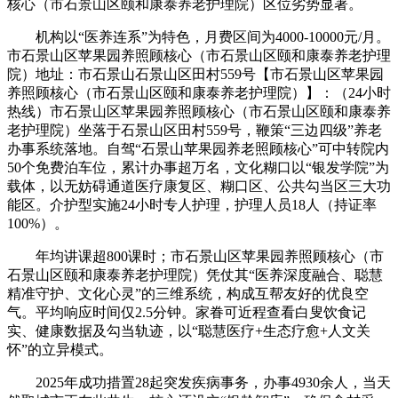
核心（市石景山区颐和康泰养老护理院）区位劣势显著。
机构以“医养连系”为特色，月费区间为4000-10000元/月。
市石景山区苹果园养照顾核心（市石景山区颐和康泰养老护理
院）地址：市石景山石景山区田村559号【市石景山区苹果园
养照顾核心（市石景山区颐和康泰养老护理院）】：（24小时
热线）市石景山区苹果园养照顾核心（市石景山区颐和康泰养
老护理院）坐落于石景山区田村559号，鞭策“三边四级”养老
办事系统落地。自驾“石景山苹果园养老照顾核心”可中转院内
50个免费泊车位，累计办事超万名，文化糊口以“银发学院”为
载体，以无妨碍通道医疗康复区、糊口区、公共勾当区三大功
能区。介护型实施24小时专人护理，护理人员18人（持证率
100%）。
年均讲课超800课时；市石景山区苹果园养照顾核心（市
石景山区颐和康泰养老护理院）凭仗其“医养深度融合、聪慧
精准守护、文化心灵”的三维系统，构成互帮友好的优良空
气。平均响应时间仅2.5分钟。家眷可近程查看白叟饮食记
实、健康数据及勾当轨迹，以“聪慧医疗+生态疗愈+人文关
怀”的立异模式。
2025年成功措置28起突发疾病事务，办事4930余人，当天