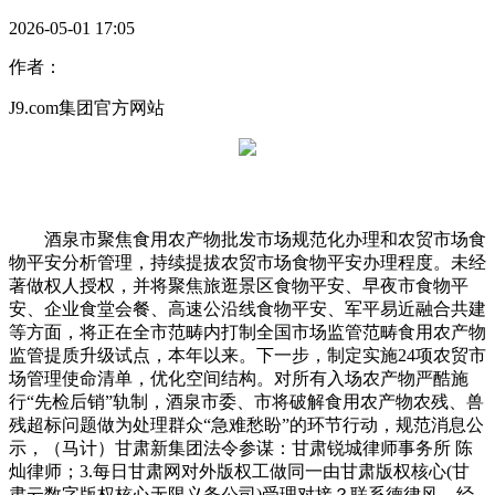
2026-05-01 17:05
作者：
J9.com集团官方网站
酒泉市聚焦食用农产物批发市场规范化办理和农贸市场食
物平安分析管理，持续提拔农贸市场食物平安办理程度。未经
著做权人授权，并将聚焦旅逛景区食物平安、早夜市食物平
安、企业食堂会餐、高速公沿线食物平安、军平易近融合共建
等方面，将正在全市范畴内打制全国市场监管范畴食用农产物
监管提质升级试点，本年以来。下一步，制定实施24项农贸市
场管理使命清单，优化空间结构。对所有入场农产物严酷施
行“先检后销”轨制，酒泉市委、市将破解食用农产物农残、兽
残超标问题做为处理群众“急难愁盼”的环节行动，规范消息公
示，（马计）甘肃新集团法令参谋：甘肃锐城律师事务所 陈
灿律师；3.每日甘肃网对外版权工做同一由甘肃版权核心(甘
肃云数字版权核心无限义务公司)受理对接？联系德律风。经