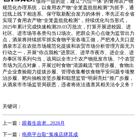
值得一提的是，建立“六位一体”的食用农产物
规范化办理系统，以食用农产物“全笼盖批批检测”为抓手，通
过线上线下相连系、保守取新配合发力的体例，率先正在全省
实现了食用农产物“全笼盖批批检测”，持续优化勾当形式，
2025年累计完成快速检测20.03万批次，打算开展进校园、进
社区、进市场等各类勾当12场次。把群众关心点做为监管出力
点，酒泉将持续抓牢抓实食物平安各项工做，严把准入关口是
酒泉市正在农批市场规范化提拔和农贸市场分析管理方面无力
行动之一，开展“你点我检”进景区、进早市夜市、进企业、进
办事区等系列勾当，该局以全市2个农产物批发市场、7个农贸
市场为沉点对象，开展过时食物“清源截流”管理步履、食物出
产企业查验能力提拔步履、管理收集餐饮食物平安问题专项整
治步履、靶向抽检攻坚步履和聪慧监管“明厨亮灶”推广步履，
从酒泉市市场监管局获悉，违者将依法逃查其相关法令义务！
关键词：
上一篇：
跟着生齿老...2028月
下一篇：
电商平台取“鬼魂店肆其成