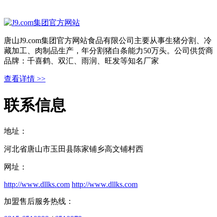
唐山J9.com集团官方网站食品有限公司主要从事生猪分割、冷
藏加工、肉制品生产，年分割猪白条能力50万头。公司供货商
品牌：千喜鹤、双汇、雨润、旺发等知名厂家
查看详情 >>
联系信息
地址：
河北省唐山市玉田县陈家铺乡高文铺村西
网址：
http://www.dllks.com
http://www.dllks.com
加盟售后服务热线：