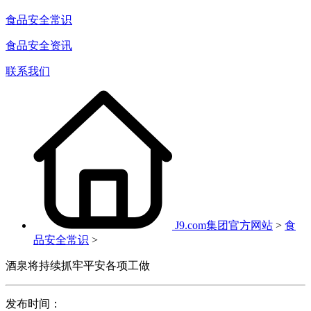
食品安全常识
食品安全资讯
联系我们
J9.com集团官方网站
>
食
品安全常识
>
酒泉将持续抓牢平安各项工做
发布时间：