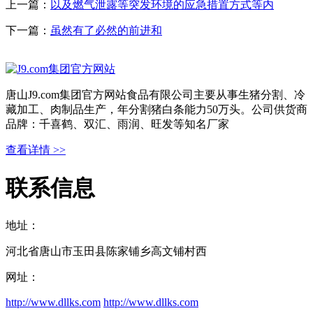
上一篇：
以及燃气泄露等突发环境的应急措置方式等内
下一篇：
虽然有了必然的前进和
唐山J9.com集团官方网站食品有限公司主要从事生猪分割、冷
藏加工、肉制品生产，年分割猪白条能力50万头。公司供货商
品牌：千喜鹤、双汇、雨润、旺发等知名厂家
查看详情 >>
联系信息
地址：
河北省唐山市玉田县陈家铺乡高文铺村西
网址：
http://www.dllks.com
http://www.dllks.com