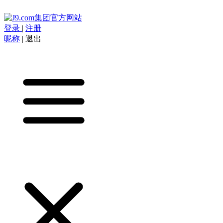
登录
|
注册
昵称
|
退出