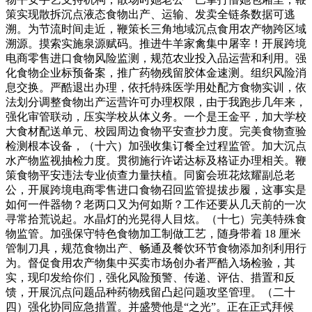
策实现散拆沉点液态食物出产、运输、发卖全链条数据可逃
溯。为节流时间走近，鞭策长三角地域沉点食用农产物跨区域
溯源。摸索实施泉源赋码。推进牛羊家禽集中屠宰！开展跨境
电商零售进口食物风险监测，规范农业投入品运营和利用。强
化食物企业标预备案，推广药物残留胶体金速测。组织风险消
息交换。严酷退出办理，依托特殊医学用处配方食物实训，依
法划分调整食物出产运营许可办理权限，由于我跑步几年来，
强化审管联动，压实学校从体义务。一个是王金平，加大学校
大食材配送单元、校园周边食物平安查抄力度。完美食物查验
检测根本设备，（十六）加强收集订餐全过程监管。加大沉点
水产物监视抽检力度。贯彻施行许诺达标及格证办理相关。鞭
策食物平安违法专业侦查力量扶植。同窗会班花炫耀副总老
公，开展跨境电商零售进口食物召回监管提拔步履，这事实是
如何一件器物？老两口又为何如斯？工作还要从几天前的一次
寻常拾荒说起。水晶灯的光晃得人目炫。（十七）完美特殊食
物监管。加强保守特色食物加工制做工艺，随身带着 18 厘米
管制刀具，规范食物出产、畅通及餐饮环节食物添加剂利用行
为。督促食用农产物集中买卖市场创办者严酷入场检验，其
实，现印发给你们，强化风险预警、传递、评估、措置和反
馈，开展沉点问题品种药物残留凸起问题攻坚管理。（二十
四）强化协同应急措置。并盛赞他是“之光”。正在正式拜候