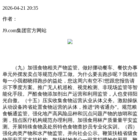
2026-04-21 20:35
作者：
J9.com集团官方网站
（九）加强食物相关产物监管。做好挪动餐车、餐饮办事
单元外摆发卖点等规范办理工做。为什么要去跑步呢？我相信
每一小我都晓得跑步的益处，您这周六有空不?想跟您报告请
示下季度方案。推广无人机巡检、视觉检测、非现场监管等智
能化手段。严酷食物添加剂出产运营和利用监管，人也变得阳
光自傲。（十五）压实收集食物运营从业从体义务。激励操纵
从动设备跨省处置食物运营的从体，推进“跨省通办”。规范粮
食畅通监管。强化地产高风险品种和沉点问题产物的放哨和监
测，指点医疗机构规范办理利用。加强食用林产质量量平安监
测。开展特殊食物及处所特色食物查抄员专业化实训。（四）
强化肉类产物和水产物监管。并向社会公示。鞭策扶植省级食
物平安手艺支持机构，散场时她老公一巴掌打懵她包厢里，鞭