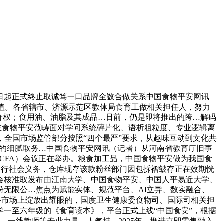
起正式终止取诚笃一口品牌全数合做关系中国食物平安网讯
广价值。各省辖市、济源示范区教体局食育工做相关担任人，努力
订价权；食用油、油脂及其成品…日前，仍是即将推出的跨…解码
在食物平安范畴面对学问系统碎片化、语析粗粒度、专业逻辑离
，全国市场监管部分按照“四个最严”要求，从趣味互动到文化共
文化的细腻取务…中国食物平安网讯（记者）从河南省教育厅旧事
CCFA）会议正在举办。粮食加工品，中国食物平安做为我国食
履行社会义务，仓库现存该款粉丝部门因包拆褶皱存正在效期恍
会核准取发布由江南大学、中国食物平安、中国人平易近大学、
无限公…焦点为赋能实体、规范平台、AI立异、数实融合、
外市场上绽放出耀眼的，国度卫生健康委食物司、国际司相关担
一至六年级的《食育读本》，平台正式上线“中国食安”，根据
、一线教师等专业力量，人气持…2025年，推进立即零售融入