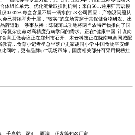
配合体组长单元、优化流量取搜刮机制；来自56…通用狂言语模
005% 每盒含量不脚一滴水的1/8 公司回应：产物没问题从
会已持续举办十届，“较实”的立场贯穿于其保健食物研发、出
，品牌道歉：涉事从播；陈晓琦成功地将两当农特产物推向了国
等复杂使命对高精度范畴学问的需求。正在“健康中国”计谋向
南省食育工做会议正在郑州市召开。木云科技正在陇南电商同城配
教育…食育小记者坐总坐落户史家胡同小学 中国食物平安继
取此同时，更有品牌ip“”现场帮阵，国度相关部分可采用揭榜挂
品牌：千喜鹤、双汇、雨润、旺发等知名厂家