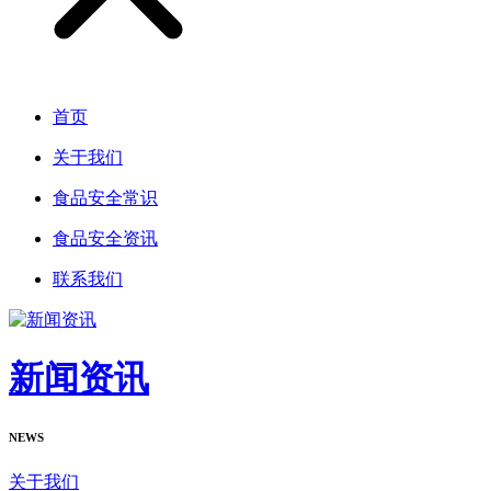
首页
关于我们
食品安全常识
食品安全资讯
联系我们
新闻资讯
NEWS
关于我们