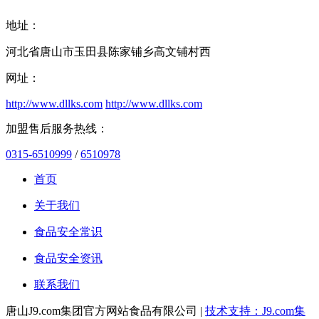
地址：
河北省唐山市玉田县陈家铺乡高文铺村西
网址：
http://www.dllks.com
http://www.dllks.com
加盟售后服务热线：
0315-6510999
/
6510978
首页
关于我们
食品安全常识
食品安全资讯
联系我们
唐山J9.com集团官方网站食品有限公司 |
技术支持：J9.com集