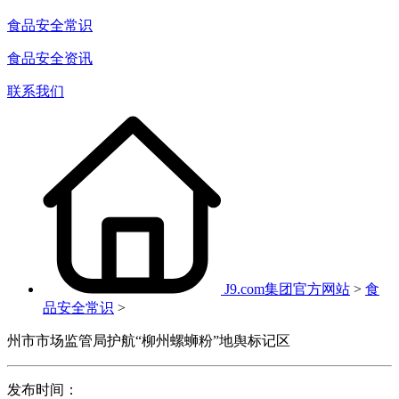
食品安全常识
食品安全资讯
联系我们
J9.com集团官方网站
>
食
品安全常识
>
州市市场监管局护航“柳州螺蛳粉”地舆标记区
发布时间：