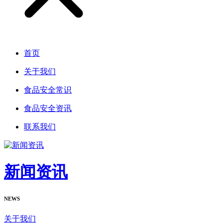
首页
关于我们
食品安全常识
食品安全资讯
联系我们
新闻资讯
NEWS
关于我们