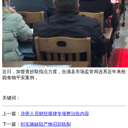
近日，加督查抄取指点力度，合浦县市场监管局连系近年来校
园食物平安案例，
关键词：
上一篇：
涉密人员财经规律专项整治告内容
下一篇：
织实施缺陷产物召回轨制