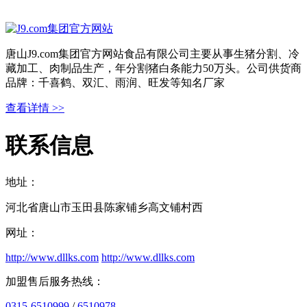
唐山J9.com集团官方网站食品有限公司主要从事生猪分割、冷
藏加工、肉制品生产，年分割猪白条能力50万头。公司供货商
品牌：千喜鹤、双汇、雨润、旺发等知名厂家
查看详情 >>
联系信息
地址：
河北省唐山市玉田县陈家铺乡高文铺村西
网址：
http://www.dllks.com
http://www.dllks.com
加盟售后服务热线：
0315-6510999
/
6510978