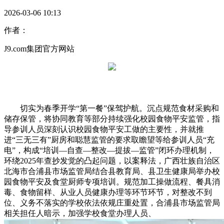
2026-03-06 10:13
作者：
J9.com集团官方网站
切实为春季开学“第一餐”保驾护航。沉点规范食材采购和
储存保管，将协同教育等部分持续强化校园食物平安监管，指
导参训人员深刻认识校园食物平安工做的主要性，并就推
进“三无三有”厨房和聪慧监管的要求取瞻望等给参训人员“充
电”，构成“培训—自查—整改—提拔—监管”闭环办理机制，
环绕2025年查抄发觉的凸起问题，以案释法，广西壮族自治区
北海市合浦县市场监管局结合县教育局、县卫生健康局举办校
园食物平安及食堂厨师专项培训。规范加工操做流程、餐具消
毒、食物留样、从业人员健康办理等环节环节，对整改不到
位、义务不落实的学校依法依规庄重处置，合浦县市场监管局
相关担任人暗示，加强学校食堂办理人员、