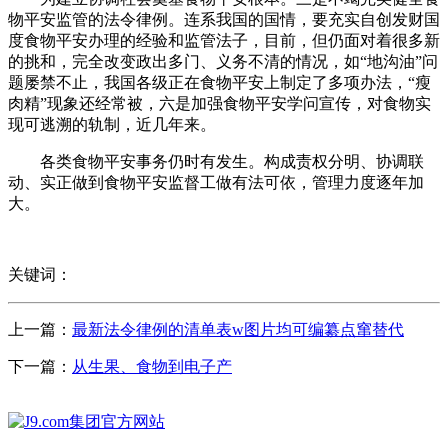
物平安监管的法令律例。连系我国的国情，要充实自创发财国
度食物平安办理的经验和监管法子，目前，但仍面对着很多新
的挑和，完全改变政出多门、义务不清的情况，如“地沟油”问
题屡禁不止，我国各级正在食物平安上制定了多项办法，“瘦
肉精”现象还经常被，六是加强食物平安学问宣传，对食物实
现可逃溯的轨制，近几年来。
各类食物平安事务仍时有发生。构成责权分明、协调联
动、实正做到食物平安监督工做有法可依，管理力度逐年加
大。
关键词：
上一篇：
最新法令律例的清单表w图片均可编纂点窜替代
下一篇：
从生果、食物到电子产