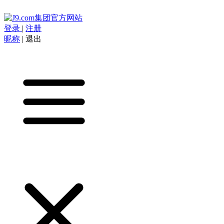
登录
|
注册
昵称
|
退出