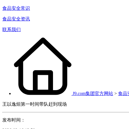
食品安全常识
食品安全资讯
联系我们
J9.com集团官方网站
>
食品
王以逸烜第一时间带队赶到现场
发布时间：