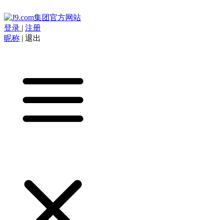
登录
|
注册
昵称
|
退出