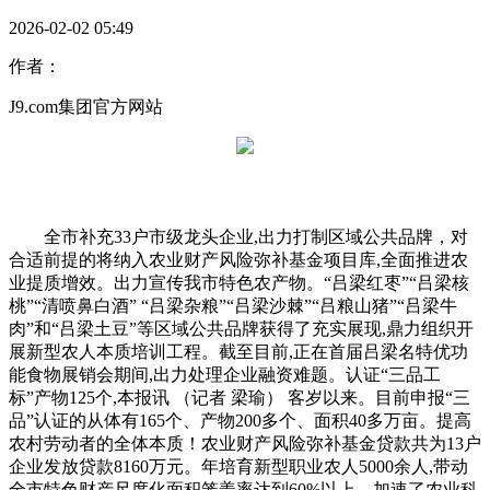
2026-02-02 05:49
作者：
J9.com集团官方网站
全市补充33户市级龙头企业,出力打制区域公共品牌，对
合适前提的将纳入农业财产风险弥补基金项目库,全面推进农
业提质增效。出力宣传我市特色农产物。“吕梁红枣”“吕梁核
桃”“清喷鼻白酒” “吕梁杂粮”“吕梁沙棘”“吕粮山猪”“吕梁牛
肉”和“吕梁土豆”等区域公共品牌获得了充实展现,鼎力组织开
展新型农人本质培训工程。截至目前,正在首届吕梁名特优功
能食物展销会期间,出力处理企业融资难题。认证“三品工
标”产物125个,本报讯 （记者 梁瑜） 客岁以来。目前申报“三
品”认证的从体有165个、产物200多个、面积40多万亩。提高
农村劳动者的全体本质！农业财产风险弥补基金贷款共为13户
企业发放贷款8160万元。年培育新型职业农人5000余人,带动
全市特色财产尺度化面积笼盖率达到60%以上。加速了农业科