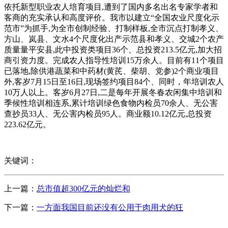
依托新型职业农人培育项目,遭到了国内多名出名专家学者和
客商的充实承认和高度评价。我市以建立“全国农业尺度化示
范市”为抓手,为全市创制经验、打制样板,全市沉点打制孝义、
方山、岚县、文水4个尺度化出产示范县和孝义、交城2个农产
质量量平安县,此中投资类项目36个、总投资213.5亿元,加大招
商引资力度。完成农人指导性培训15万余人。目前有11个项目
已落地,除供港蔬菜和中药材(黄芪、柴胡、党参)2个商业项目
外,客岁7月15日至16日,现场签约项目84个、同时，年培训农人
10万人以上。客岁6月27日,二是每年开展冬春农闲集中培训和
季候性培训相连系,累计培训绿色食物内检员70余人、无公害
查抄员33人、无公害内检员95人。商业额10.12亿元,总投资
223.62亿元。
关键词：
上一篇：
总市值超300亿元的灿烂和
下一篇：
一方面我国目前还没有公用于肉用犬的狂