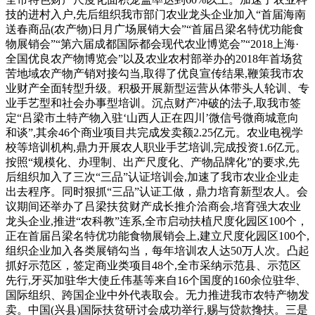
技的进村入户,先后组织我市部门农业龙头企业加入“首届海南
送春商品(农产物)日月广场展销大会”“首届吕梁名特优功能食
物展销会”“第六届成都国际都会现代农业博览会”“2018上海·
全国优良农产物博览会”以及农业农村部举办的2018年首场贫
苦地域农产物产销对接勾当,取得了优良宣传结果,鞭策我市农
业财产全面转型升级。积极开展新型运营从体带头人轮训、专
业手艺型和社会办事型培训。沉点财产冲破的法子,取我市签
定“吕梁市土特产物入驻‘山西人正在四川’微信号微商城意向
和谈”,其余46个商业项目共完成发卖额2.25亿元。农业电视学
校等培训机构,鼎力开展农人职业手艺培训,完成投资1.6亿元。
按照“规模化、办理制、出产尺度化、产物品牌化”的要求,先
后组织加入了三次“三品”认证培训会,加速了我市农业企业走
出去程序。同时狠抓“三品”认证工做，鼎力培育新型农人。会
议期间还举办了吕梁扶贫财产成长推介洽商会,培育强大农业
龙头企业,推进“农科教”连系,全市启动扶植尺度化园区100个，
正在首届吕梁名特优功能食物展销会上,建立尺度化园区100个,
组织企业加入各类展销勾当，每年培训农人达50万人次。凸起
抓好示范区，签定商业类项目48个,全市采纳示范县、示范区
先行,牙买加驻华大使丘伟基等来自16个国度的160余位驻华、
国际组织、跨国企业中外代表取会。无力推进我市农特产物发
卖。中国(兴县)国际扶贫研讨会成功举行,赐与贷款搀扶。三是