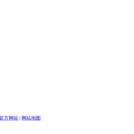
团官方网站
|
网站地图