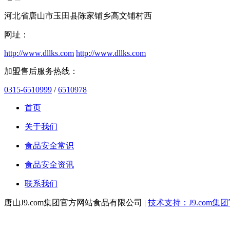
河北省唐山市玉田县陈家铺乡高文铺村西
网址：
http://www.dllks.com
http://www.dllks.com
加盟售后服务热线：
0315-6510999
/
6510978
首页
关于我们
食品安全常识
食品安全资讯
联系我们
唐山J9.com集团官方网站食品有限公司 |
技术支持：J9.com集