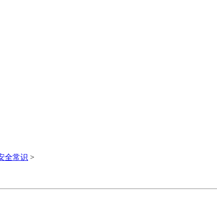
安全常识
>