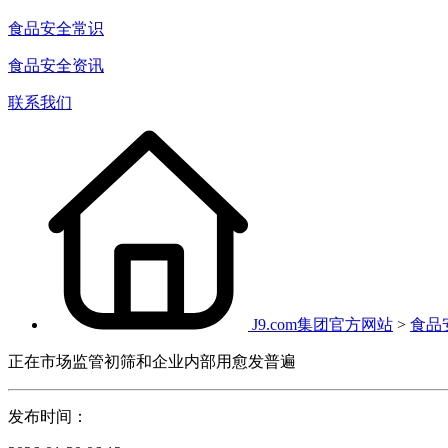
食品安全常识
食品安全资讯
联系我们
J9.com集团官方网站
>
食品
正在市场监管初筛和企业内部用愈发普遍
发布时间：