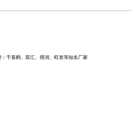
品牌：千喜鹤、双汇、雨润、旺发等知名厂家