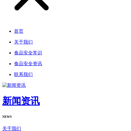
首页
关于我们
食品安全常识
食品安全资讯
联系我们
新闻资讯
NEWS
关于我们