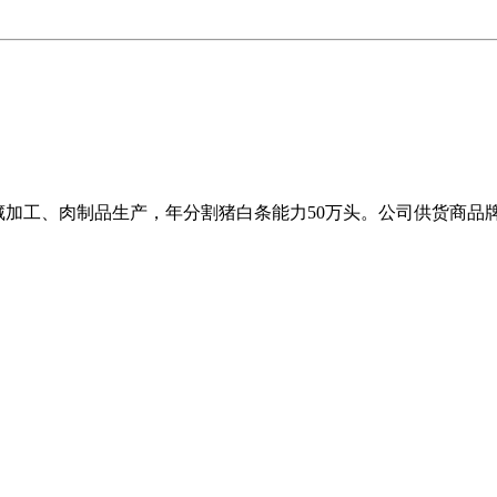
冷藏加工、肉制品生产，年分割猪白条能力50万头。公司供货商