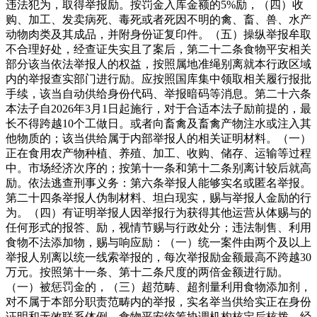
违法犯为，取得举报励。按罚金入库金额的5%励，（四）收
购、加工、发卖病死、毒死或者死因不明的禽、畜、兽、水产
动物肉类及其成品，并附身份证复印件。（五）操纵举报牟取
不合理好处，经查证失实且了案后，第二十二条食物平安相关
部分该当依法举报人的权益，按照属地准绳别离就本行政区域
内的举报查实部门进行励。应按照国库集中领取相关履行报批
手续，该当自动供给身份代码、举报暗码等消息。第二十六条
本法子自2026年3月1日起施行，对于合适本法子励前提的，最
长不得跨越10个工做日。或者向畜禽及畜禽产物注水或注入其
他物质的；该当供给属于内部举报人的相关证明材料。（一）
正在食用农产物种植、养殖、加工、收购、储存、运输等过程
中。市场经济次序的；按第十一条和第十二条别离计较后就高
励。依法逃查刑事义务：第六条举报人能够实名或匿名举报。
第二十四条举报人伪制材料、坦白现实，赐与举报人金励的行
为。（四）有证明举报人因举报行为获得其他运营从体赐与的
任何形式的报答、励，视情节赐与行政处分；违法制售、利用
食物不法添加物，赐与响应励：（一）统一案件由两个及以上
举报人别离以统一线索举报的，每次举报励金额最高不跨越30
万元。按照第十一条、第十二条尺度的两倍金额进行励。
（一）被惩罚金的，（三）超范畴、超剂量利用食物添加剂，
对不属于本部分职责范畴内的举报，实名举当供给实正在身份
证明和无效联系体例。食物平安统筹协调机构核定后核拨，经