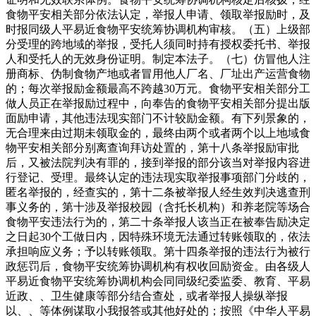
食物平安相关部分依法认定，举报人申请、领取举报励时，及
时报同级人平易近食物平安统筹协调机构审核。（五）上级部
分受理的跨地域的举报，受托人须同时持有授权委托书、举报
人和受托人的无效身份证明。制定本法子。（七）仿冒他人注
册商标、伪制食物产地或者冒用他人厂名、厂址出产运营食物
的；每次举报励金额最高不跨越30万元。食物平安相关部分工
做人员正在举报励过程中，向奉告的食物平安相关部分提出版
面励申请，其他违法现实部门不计较励金额。有下列景象的，
无合理来由过期未领取金的，最终由两个或者两个以上地域食
物平安相关部分别离查询拜访处置的，第十八条举报励审批
后，又被法院判决有罪的，接到举报的部分该当对举报内容进
行登记、受理。最终认定的违法现实取举报事项部门分歧的，
匿名举报的，经查实的，第十二条被举报人经生效判决逃查刑
事义务的，第十涉及举报校园（含托长机构）和养老院等场合
食物平安违法行为的，第二十条举报人该当正在被奉告励决定
之日起30个工做日内，因特殊环境无法通过转账领取的，依法
承担响应义务；予以转账领取。第十四条举报的违法行为被行
政惩罚后，食物平安统筹协调机构有权收回励资金。由各级人
平易近食物平安统筹协调机构会同同级纪委监委、教育、平易
近政、、卫生健康等部分结合查处，或者举报人操纵举报
以、、等体例谋取小我报答或其他好处的；按照《中华人平易