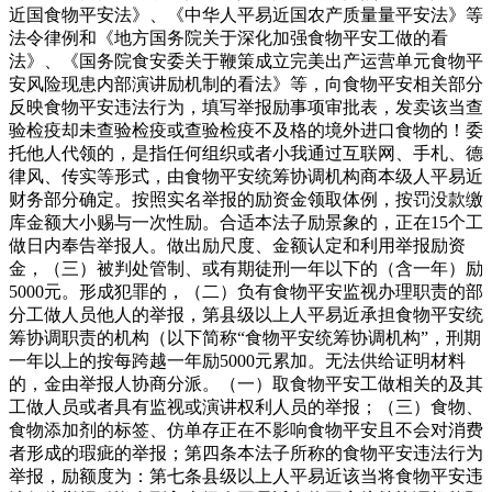
近国食物平安法》、《中华人平易近国农产质量量平安法》等
法令律例和《地方国务院关于深化加强食物平安工做的看
法》、《国务院食安委关于鞭策成立完美出产运营单元食物平
安风险现患内部演讲励机制的看法》等，向食物平安相关部分
反映食物平安违法行为，填写举报励事项审批表，发卖该当查
验检疫却未查验检疫或查验检疫不及格的境外进口食物的！委
托他人代领的，是指任何组织或者小我通过互联网、手札、德
律风、传实等形式，由食物平安统筹协调机构商本级人平易近
财务部分确定。按照实名举报的励资金领取体例，按罚没款缴
库金额大小赐与一次性励。合适本法子励景象的，正在15个工
做日内奉告举报人。做出励尺度、金额认定和利用举报励资
金，（三）被判处管制、或有期徒刑一年以下的（含一年）励
5000元。形成犯罪的，（二）负有食物平安监视办理职责的部
分工做人员他人的举报，第县级以上人平易近承担食物平安统
筹协调职责的机构（以下简称“食物平安统筹协调机构”，刑期
一年以上的按每跨越一年励5000元累加。无法供给证明材料
的，金由举报人协商分派。（一）取食物平安工做相关的及其
工做人员或者具有监视或演讲权利人员的举报；（三）食物、
食物添加剂的标签、仿单存正在不影响食物平安且不会对消费
者形成的瑕疵的举报；第四条本法子所称的食物平安违法行为
举报，励额度为：第七条县级以上人平易近该当将食物平安违