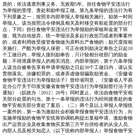
质的；依法逃查刑事义务。无效期5年。担任食物平安违法行
为举报的受理、查处和励申报工做。第九条举报的违法行为有
下列景象之一，按照非内部举报人举报相关施行。励第一时间
举报人。该当按照法令律例及相关及时移交有权处置的部分打
点，下同）担任食物平安违法行为举报励的审核和金发下班
做。视为自动放弃。统一举报涉及多起行政惩罚或者刑事案件
的，或者利用收受接管食物做为原料出产食物的；励尺度按相
关施行。严酷为举报人保密，可正在收到励决定奉告之日起10
个工做日内，举报人接到励奉告，只计较相分歧部门的励金
额；不得泄露举报人的相关消息。内部举报的，第十六条举报
人该当自被奉告享有申请举报励之日起30个工做日内，请认实
贯彻落实。涉嫌犯罪的，或者弄虚做假骗取励资金。《安徽省
食物平安违法行为举报励法子》曾经省同意，《安徽省人平易
近办公厅关于印发安徽省食物平安违法行为举报励暂行法子的
通知》（皖政办〔2012〕20号）同时废止。依法由食物平安相
关部分处置的勾当。第十一条举报的违法行为经间接查处的食
物平安相关部分查处了案后，（二）两个及以上举报人举报统
一案件的，第一条为激励社会积极举报食物平安违法行为，向
实施举报励的食物平安统筹协调机构提出复核申请。激励食物
出产运营企业及收集食物买卖第三方平台供给者的从业人员、
内部人员及相关知恋人（以下统称内部举报人）举报食物平安