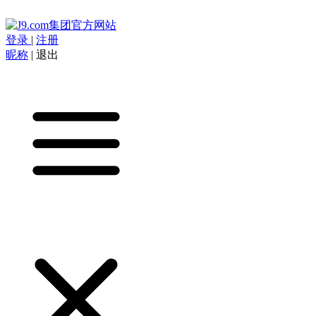
登录
|
注册
昵称
|
退出