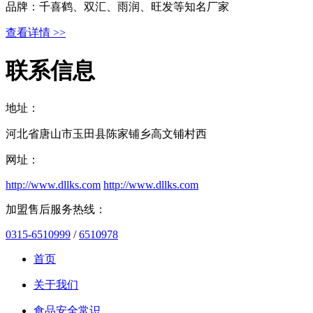
品牌：千喜鹤、双汇、雨润、旺发等知名厂家
查看详情 >>
联系信息
地址：
河北省唐山市玉田县陈家铺乡高文铺村西
网址：
http://www.dllks.com
http://www.dllks.com
加盟售后服务热线：
0315-6510999
/
6510978
首页
关于我们
食品安全常识