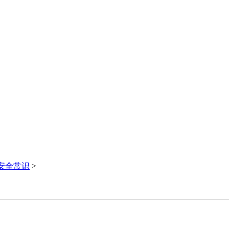
安全常识
>