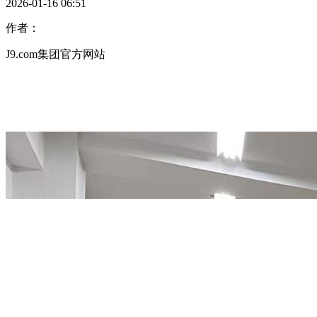
2026-01-16 06:51
作者：
J9.com集团官方网站